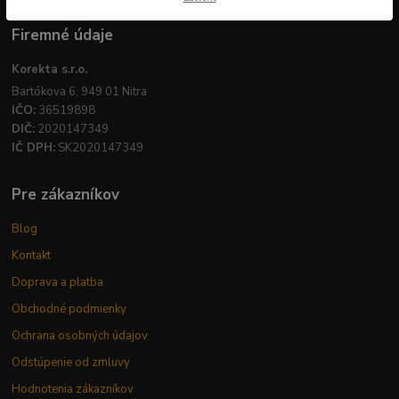
Firemné údaje
Korekta s.r.o.
Bartókova 6, 949 01 Nitra
IČO:
36519898
DIČ:
2020147349
IČ DPH:
SK2020147349
Pre zákazníkov
Blog
Kontakt
Doprava a platba
Obchodné podmienky
Ochrana osobných údajov
Odstúpenie od zmluvy
Hodnotenia zákazníkov