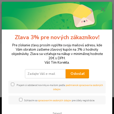
0
ks
EUR
+421 905 615 831
za
0,00 EUR
Menu
Hľadať
Zľava 3% pre nových zákazníkov!
Pre získanie zľavy prosím vyplňte svoju mailovú adresu, kde
Úvod
Tonery a náplne do tlačiarní
Hewlett Packard
HP Photosmart
Vám obratom zašleme zľavový kupón na 3% z hodnoty
Photosmart C4780
objednávky. Zľava sa vzťahuje na nákup v minimálnej hodnote
20€ s DPH.
Photosmart C4780
Váš Tím Korekta.
Odoslať
V tejto kategórii nebol nájdený žiadny tovar.
Prajem si odoberať novinky e-mailom podľa
podmienok spracovania osobných
údajov
.
Súhlasím so
spracovaním osobných údajov
pre účely registrácie.
Firemné údaje a informácie
Zatvoriť