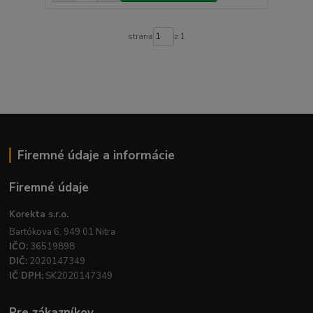
strana
z 1
Firemné údaje a informácie
Firemné údaje
Korekta s.r.o.
Bartókova 6, 949 01 Nitra
IČO:
36519898
DIČ:
2020147349
IČ DPH:
SK2020147349
Pre zákazníkov