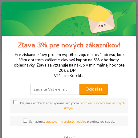
0
ks
EUR
+421 905 615 831
za
0,00 EUR
Menu
Hľadať
Zľava 3% pre nových zákazníkov!
Pre získanie zľavy prosím vyplňte svoju mailovú adresu, kde
Úvod
Tonery a náplne do tlačiarní
Hewlett Packard
HP Photosmart
Vám obratom zašleme zľavový kupón na 3% z hodnoty
Photosmart C5380
objednávky. Zľava sa vzťahuje na nákup v minimálnej hodnote
20€ s DPH.
Photosmart C5380
Váš Tím Korekta.
Odoslať
Upresniť parametre
Prajem si odoberať novinky e-mailom podľa
podmienok spracovania osobných
údajov
.
Najnovšie
Najlacnejšie
Najdrahšie
Súhlasím so
spracovaním osobných údajov
pre účely registrácie.
Zobrazujem 1-4 z 4
Zatvoriť
strana
z 1