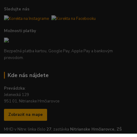
Sledujte nás
Možnosti platby
Bezpečná platba kartou, Google Pay, Apple Pay a bankovým
prevodom.
Kde nás nájdete
Prevádzka
:
Jelenecká 129
951 01, Nitrianske Hrnčiarovce
Zobraziť na mape
MHD v Nitre: linka číslo
27
, zastávka
Nitrianske Hrnčiarovce, ZŠ