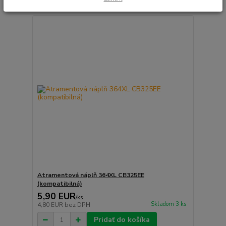
Atramentová náplň 364XL CB325EE
(kompatibilná)
5,90 EUR
/
ks
Skladom 3 ks
4,80 EUR
bez DPH
Pridať do košíka