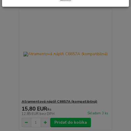
Atramentová náplň C6657A (kompatibilná)
15,80 EUR
/
ks
Skladom 3 ks
12,85 EUR
bez DPH
Pridať do košíka