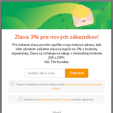
0
ks
+421 905 615 831
za
0,00 EUR
Menu
Hľadať
Zľava 3% pre nových zákazníkov!
Pre získanie zľavy prosím vyplňte svoju mailovú adresu, kde
Úvod
Tonery a náplne do tlačiarní
Hewlett Packard
HP Photosmart
Vám obratom zašleme zľavový kupón na 3% z hodnoty
Photosmart 230
objednávky. Zľava sa vzťahuje na nákup v minimálnej hodnote
20€ s DPH.
Photosmart 230
Váš Tím Korekta.
Odoslať
Upresniť parametre
Prajem si odoberať novinky e-mailom podľa
podmienok spracovania osobných
údajov
.
Najnovšie
Najlacnejšie
Najdrahšie
Súhlasím so
spracovaním osobných údajov
pre účely registrácie.
Zobrazujem 1-1 z 1
Zatvoriť
strana
z 1