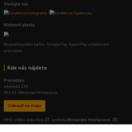
Sledujte nás
Možnosti platby
Bezpečná platba kartou, Google Pay, Apple Pay a bankovým
prevodom.
Kde nás nájdete
Prevádzka
:
Jelenecká 129
951 01, Nitrianske Hrnčiarovce
Zobraziť na mape
MHD v Nitre: linka číslo
27
, zastávka
Nitrianske Hrnčiarovce, ZŠ