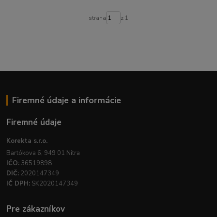
strana
z 1
Firemné údaje a informácie
Firemné údaje
Korekta s.r.o.
Bartókova 6, 949 01 Nitra
IČO:
36519898
DIČ:
2020147349
IČ DPH:
SK2020147349
Pre zákazníkov