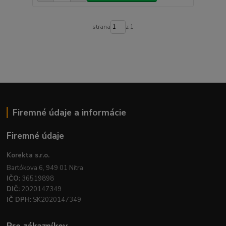
strana
z 1
Firemné údaje a informácie
Firemné údaje
Korekta s.r.o.
Bartókova 6, 949 01 Nitra
IČO:
36519898
DIČ:
2020147349
IČ DPH:
SK2020147349