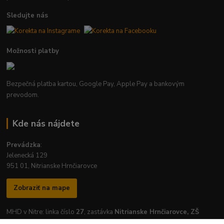
Sledujte nás
Možnosti platby
Bezpečná platba kartou, Google Pay, Apple Pay a bankovým
prevodom.
Kde nás nájdete
Prevádzka
:
Jelenecká 129
951 01, Nitrianske Hrnčiarovce
Zobraziť na mape
MHD v Nitre: linka číslo
27
, zastávka
Nitrianske Hrnčiarovce, ZŠ