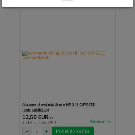
Atramentová náplň pre HP 343 C8766EE
(kompatibilná)
12,50 EUR
/
ks
Skladom 1 ks
10,16 EUR
bez DPH
Pridať do košíka