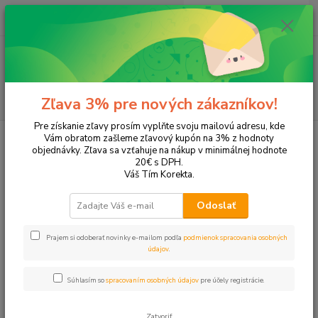
0
ks
+421 905 615 831
za
0,00 EUR
Menu
Hľadať
Zľava 3% pre nových zákazníkov!
Pre získanie zľavy prosím vyplňte svoju mailovú adresu, kde
Úvod
Tonery a náplne do tlačiarní
Hewlett Packard
HP Photosmart
Vám obratom zašleme zľavový kupón na 3% z hodnoty
Photosmart 2613
objednávky. Zľava sa vzťahuje na nákup v minimálnej hodnote
20€ s DPH.
Photosmart 2613
Váš Tím Korekta.
Odoslať
Upresniť parametre
Prajem si odoberať novinky e-mailom podľa
podmienok spracovania osobných
údajov
.
Najnovšie
Najlacnejšie
Najdrahšie
Súhlasím so
spracovaním osobných údajov
pre účely registrácie.
Zobrazujem 1-2 z 2
Zatvoriť
strana
z 1