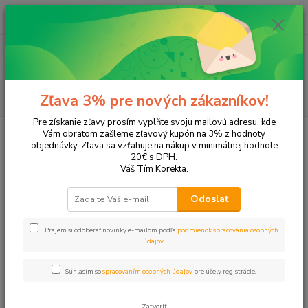
0
ks
EUR
+421 905 615 831
za
0,00 EUR
Menu
Hľadať
Zľava 3% pre nových zákazníkov!
Pre získanie zľavy prosím vyplňte svoju mailovú adresu, kde
Úvod
Tonery a náplne do tlačiarní
Hewlett Packard
HP Photosmart
Vám obratom zašleme zľavový kupón na 3% z hodnoty
Photosmart 8038
objednávky. Zľava sa vzťahuje na nákup v minimálnej hodnote
20€ s DPH.
Photosmart 8038
Váš Tím Korekta.
Odoslať
Upresniť parametre
Prajem si odoberať novinky e-mailom podľa
podmienok spracovania osobných
údajov
.
Najnovšie
Najlacnejšie
Najdrahšie
Súhlasím so
spracovaním osobných údajov
pre účely registrácie.
Zobrazujem 1-2 z 2
Zatvoriť
strana
z 1