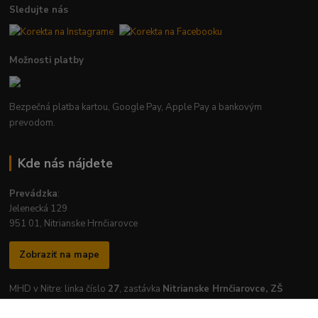
Sledujte nás
Možnosti platby
Bezpečná platba kartou, Google Pay, Apple Pay a bankovým
prevodom.
Kde nás nájdete
Prevádzka
:
Jelenecká 129
951 01, Nitrianske Hrnčiarovce
Zobraziť na mape
MHD v Nitre: linka číslo
27
, zastávka
Nitrianske Hrnčiarovce, ZŠ