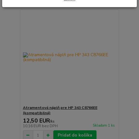
Atramentová náplň pre HP 343 C8766EE
(kompatibilná)
12,50 EUR
/
ks
Skladom 1 ks
10,16 EUR
bez DPH
Pridať do košíka