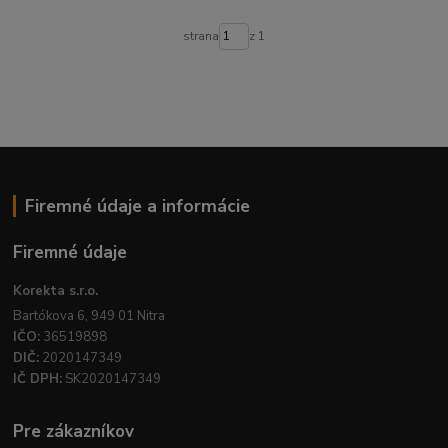
strana
z 1
Firemné údaje a informácie
Firemné údaje
Korekta s.r.o.
Bartókova 6, 949 01 Nitra
IČO:
36519898
DIČ:
2020147349
IČ DPH:
SK2020147349
Pre zákazníkov