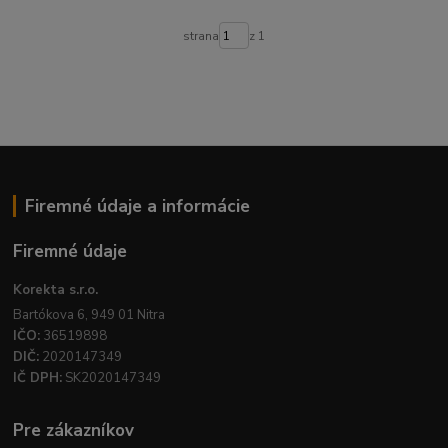
strana
z 1
Firemné údaje a informácie
Firemné údaje
Korekta s.r.o.
Bartókova 6, 949 01 Nitra
IČO:
36519898
DIČ:
2020147349
IČ DPH:
SK2020147349
Pre zákazníkov