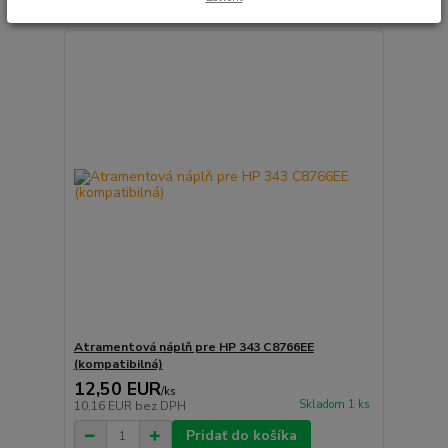
Atramentová náplň pre HP 343 C8766EE
(kompatibilná)
12,50 EUR
/
ks
Skladom 1 ks
10,16 EUR
bez DPH
Pridať do košíka