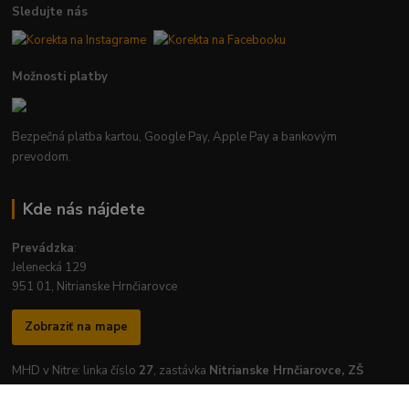
Sledujte nás
Možnosti platby
Bezpečná platba kartou, Google Pay, Apple Pay a bankovým
prevodom.
Kde nás nájdete
Prevádzka
:
Jelenecká 129
951 01, Nitrianske Hrnčiarovce
Zobraziť na mape
MHD v Nitre: linka číslo
27
, zastávka
Nitrianske Hrnčiarovce, ZŠ