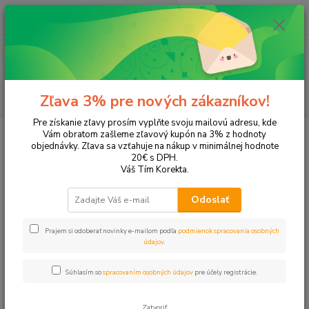
0
ks
+421 905 615 831
za
0,00 EUR
Menu
Hľadať
Zľava 3% pre nových zákazníkov!
Pre získanie zľavy prosím vyplňte svoju mailovú adresu, kde
Úvod
Tonery a náplne do tlačiarní
Hewlett Packard
HP Photosmart
Vám obratom zašleme zľavový kupón na 3% z hodnoty
Photosmart 2710
objednávky. Zľava sa vzťahuje na nákup v minimálnej hodnote
20€ s DPH.
Photosmart 2710
Váš Tím Korekta.
Odoslať
Upresniť parametre
Prajem si odoberať novinky e-mailom podľa
podmienok spracovania osobných
údajov
.
Najnovšie
Najlacnejšie
Najdrahšie
Súhlasím so
spracovaním osobných údajov
pre účely registrácie.
Zobrazujem 1-3 z 3
Zatvoriť
strana
z 1