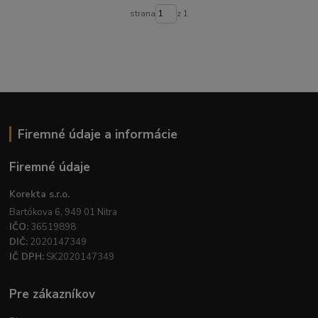
strana
z 1
Firemné údaje a informácie
Firemné údaje
Korekta s.r.o.
Bartókova 6, 949 01 Nitra
IČO:
36519898
DIČ:
2020147349
IČ DPH:
SK2020147349
Pre zákazníkov