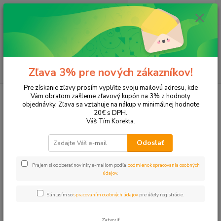
0
ks
EUR
+421 905 615 831
za
0,00 EUR
Menu
Hľadať
Zľava 3% pre nových zákazníkov!
Pre získanie zľavy prosím vyplňte svoju mailovú adresu, kde
Úvod
Tonery a náplne do tlačiarní
Hewlett Packard
HP Photosmart
Vám obratom zašleme zľavový kupón na 3% z hodnoty
Photosmart 7459
objednávky. Zľava sa vzťahuje na nákup v minimálnej hodnote
20€ s DPH.
Photosmart 7459
Váš Tím Korekta.
Odoslať
Upresniť parametre
Prajem si odoberať novinky e-mailom podľa
podmienok spracovania osobných
údajov
.
Najnovšie
Najlacnejšie
Najdrahšie
Súhlasím so
spracovaním osobných údajov
pre účely registrácie.
Zobrazujem 1-2 z 2
Zatvoriť
strana
z 1