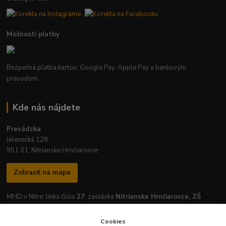
Možnosti platby
Bezpečná platba kartou, Google Pay, Apple Pay a bankovým
prevodom.
Kde nás nájdete
Prevádzka
:
Jelenecká 129
951 01, Nitrianske Hrnčiarovce
Zobraziť na mape
MHD v Nitre: linka číslo
27
, zastávka
Nitrianske Hrnčiarovce, ZŠ
Cookies