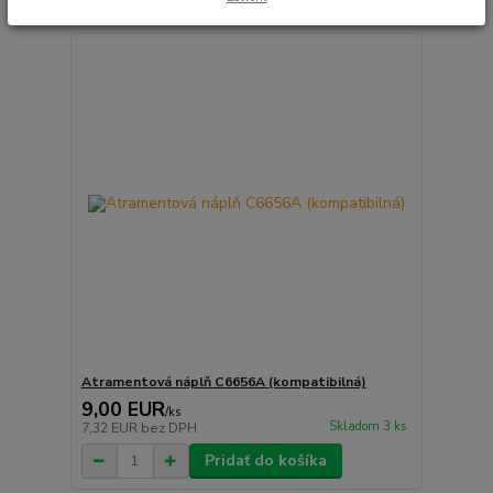
Atramentová náplň C6656A (kompatibilná)
9,00 EUR
/
ks
Skladom 3 ks
7,32 EUR
bez DPH
Pridať do košíka