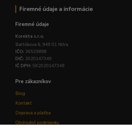
Firemné údaje a informácie
Firemné údaje
Korekta s.r.o.
Bartókova 6, 949 01 Nitra
IČO:
36519898
DIČ:
2020147349
IČ DPH:
SK2020147349
Pre zákazníkov
Blog
Kontakt
Doprava a platba
Obchodné podmienky