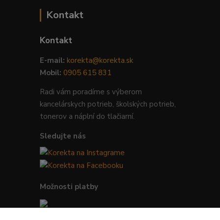
Kontakt
Kontakt
E-mail:
korekta@korekta.sk
Mobil:
0905 615 831
Radi vám poradíme s výberom
kancelárskych potrieb, školských potrieb,
tonerov a náplní do tlačiarní.
Sledujte nás
Možnosti platby