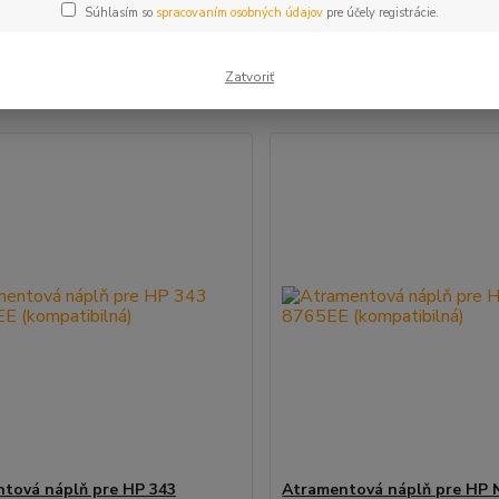
Súhlasím so
spracovaním osobných údajov
pre účely registrácie.
šie
Najlacnejšie
Najdrahšie
Zatvoriť
m 1-2 z 2
tová náplň pre HP 343
Atramentová náplň pre HP 