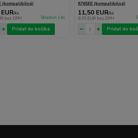
 (kompatibilná)
8765EE (kompatibilná)
 EUR
11,50 EUR
/
ks
/
ks
Skladom 1 ks
S
UR
bez DPH
9,35 EUR
bez DPH
Pridať do košíka
Pridať do koš