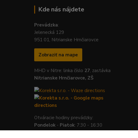
Kde nás nájdete
Prevádzka
:
Jelenecká 129
951 01, Nitrianske Hrnčiarovce
Zobraziť na mape
MHD v Nitre: linka číslo
27
, zastávka
Nitrianske Hrnčiarovce, ZŠ
Otváracie hodiny prevádzky:
Pondelok
-
Piatok
: 7:30 - 16:30