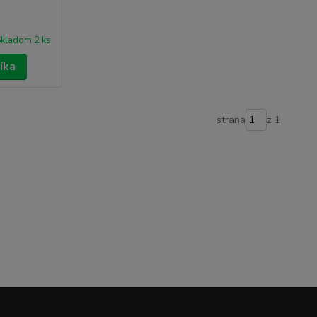
kladom 2 ks
íka
strana
z 1