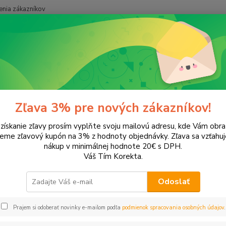
nia zákazníkov
Neviet
Hľadať
+421
onery a náplne do tlačiarní
Hewlett Packard
HP OfficeJet
OfficeJ
ceJet 100 PL
Zľava 3% pre nových zákazníkov!
 získanie zľavy prosím vyplňte svoju mailovú adresu, kde Vám obr
leme zľavový kupón na 3% z hodnoty objednávky. Zľava sa vzťahuj
EUR
Od
nákup v minimálnej hodnote 20€ s DPH.
Váš Tím Korekta.
Odoslať
Upresniť parametr
Prajem si odoberať novinky e-mailom podľa
podmienok spracovania osobných údajov
.