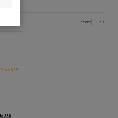
strana
z 1
No.338