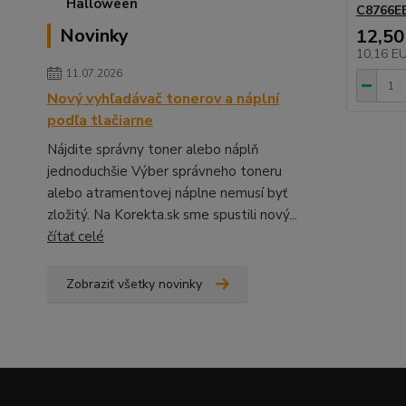
C8766EE
Novinky
12,50
10,16 E
11.07.2026
Nový vyhľadávač tonerov a náplní
podľa tlačiarne
Nájdite správny toner alebo náplň
jednoduchšie Výber správneho toneru
alebo atramentovej náplne nemusí byť
zložitý. Na Korekta.sk sme spustili nový...
čítať celé
Zobraziť všetky novinky