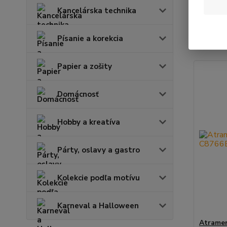
Kancelárska technika
Najnov
Písanie a korekcia
Zobrazuje
Papier a zošity
Domácnosť
Hobby a kreatíva
Párty, oslavy a gastro
Kolekcie podľa motívu
Karneval a Halloween
Atramen