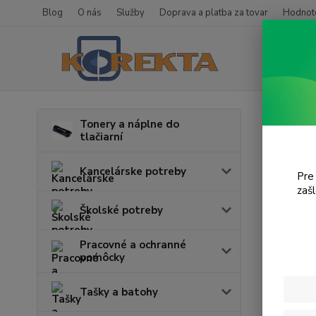
Blog
O nás
Služby
Doprava a platba za tovar
Hodnote
Úvod
T
Tonery a náplne do
tlačiarní
Offi
Kancelárske potreby
Pre
zaš
Cena:
Školské potreby
Pracovné a ochranné
pomôcky
Tašky a batohy