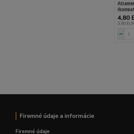
Atrame
(kompati
4,80 
3,90 EU
Firemné údaje a informácie
Firemné údaje