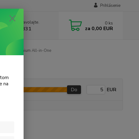
Prihlásenie
e si rady? Zavolajte.
0
ks
za
0,00 EUR
 905 615 831
Jet 6700 Premium All-in-One
atom
e na
Do
EUR
e