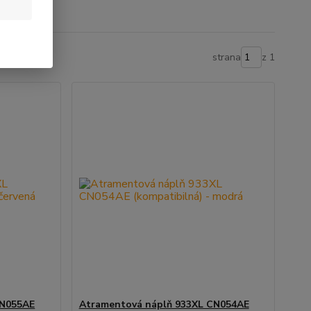
strana
z 1
CN055AE
Atramentová náplň 933XL CN054AE