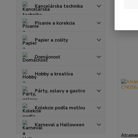
Kancelárska technika
Najnov
Písanie a korekcia
Zobrazuje
Papier a zošity
Domácnosť
Hobby a kreatíva
Párty, oslavy a gastro
Kolekcie podľa motívu
Karneval a Halloween
Atrame