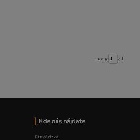
strana
z 1
Kde nás nájdete
Prevádzka
: