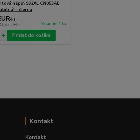
ntová náplň 932XL CN053AE
bilná) - čierna
EUR
/
ks
Skladom 1 ks
R
bez DPH
Pridať do košíka
Kontakt
Kontakt