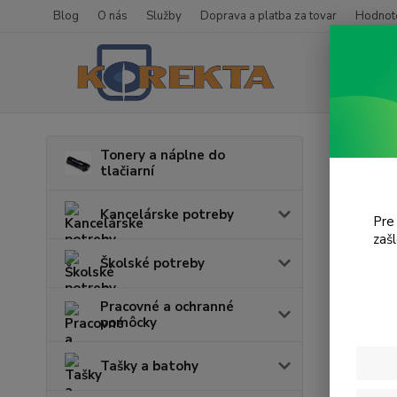
Blog
O nás
Služby
Doprava a platba za tovar
Hodnote
Úvod
T
Tonery a náplne do
tlačiarní
Offi
Kancelárske potreby
Pre
zaš
Cena:
Školské potreby
Pracovné a ochranné
pomôcky
Tašky a batohy