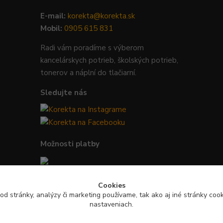
E-mail:
korekta@korekta.sk
Mobil:
0905 615 831
Radi vám poradíme s výberom
kancelárskych potrieb, školských potrieb,
tonerov a náplní do tlačiarní.
Sledujte nás
Možnosti platby
Bezpečná platba kartou, Google Pay,
Cookies
Apple Pay a bankovým prevodom.
od stránky, analýzy či marketing používame, tak ako aj iné stránky cooki
nastaveniach.