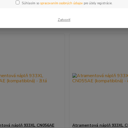
Súhlasím so
spracovaním osobných údajov
pre účely registrácie.
šie
Najlacnejšie
Najdrahšie
Zatvoriť
m 1-4 z 4
ntová náplň 933XL CN056AE
Atramentová náplň 933XL 