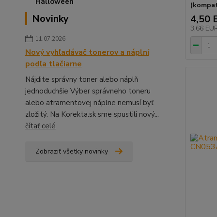
(kompati
Novinky
4,50 
3,66 EU
11.07.2026
Nový vyhľadávač tonerov a náplní
podľa tlačiarne
Nájdite správny toner alebo náplň
jednoduchšie Výber správneho toneru
alebo atramentovej náplne nemusí byť
zložitý. Na Korekta.sk sme spustili nový...
čítať celé
Zobraziť všetky novinky