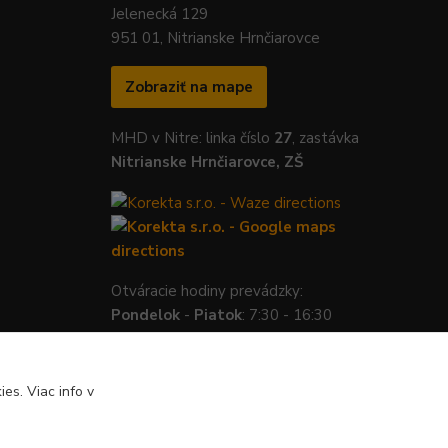
Jelenecká 129
951 01, Nitrianske Hrnčiarovce
Zobraziť na mape
MHD v Nitre: linka číslo
27
, zastávka
Nitrianske Hrnčiarovce, ZŠ
Otváracie hodiny prevádzky:
Pondelok
-
Piatok
: 7:30 - 16:30
es. Viac info v