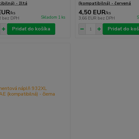
bilná) - žltá
(kompatibilná) - červená
EUR
4,50 EUR
/
ks
/
ks
Skladom 1 ks
S
R
bez DPH
3,66 EUR
bez DPH
Pridať do košíka
Pridať do koš