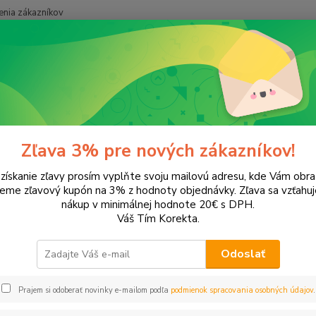
nia zákazníkov
Neviet
Hľadať
+421
onery a náplne do tlačiarní
Hewlett Packard
HP OfficeJet
Office
ceJet 6700 Premium All-in-One
Zľava 3% pre nových zákazníkov!
 získanie zľavy prosím vyplňte svoju mailovú adresu, kde Vám obr
leme zľavový kupón na 3% z hodnoty objednávky. Zľava sa vzťahuj
EUR
Od
nákup v minimálnej hodnote 20€ s DPH.
Váš Tím Korekta.
Odoslať
Upresniť parametr
Prajem si odoberať novinky e-mailom podľa
podmienok spracovania osobných údajov
.