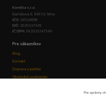
Korekta s.r.o.
Bartókova 6, 949 01 Nitra
IČO:
36519898
DIČ:
2020147349
IČ DPH:
SK2020147349
Pre zákazníkov
Blog
Kontakt
Doprava a platba
Obchodné podmienky
Ochrana osobných údajov
Odstúpenie od zmluvy
Pre správny ch
Hodnotenia zákazníkov