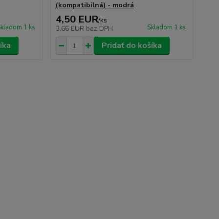
(kompatibilná) - modrá
4,50 EUR
/
ks
kladom 1 ks
Skladom 1 ks
3,66 EUR
bez DPH
íka
Pridať do košíka