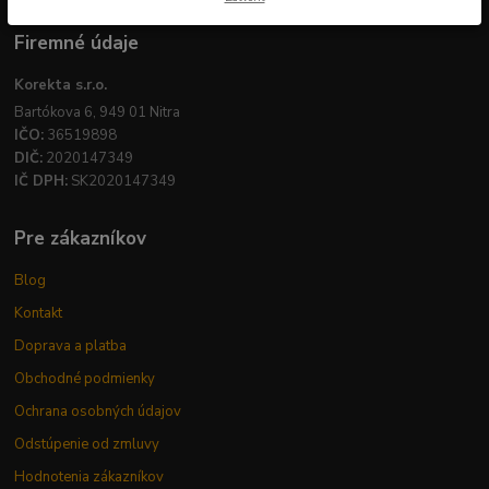
Firemné údaje
Korekta s.r.o.
Bartókova 6, 949 01 Nitra
IČO:
36519898
DIČ:
2020147349
IČ DPH:
SK2020147349
Pre zákazníkov
Blog
Kontakt
Doprava a platba
Obchodné podmienky
Ochrana osobných údajov
Odstúpenie od zmluvy
Hodnotenia zákazníkov