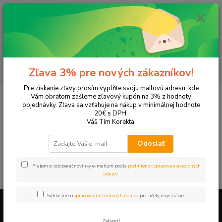
0
ks
+421 905 615 831
za
0,00 EUR
Menu
Hľadať
Zľava 3% pre nových zákazníkov!
Pre získanie zľavy prosím vyplňte svoju mailovú adresu, kde
Úvod
Tonery a náplne do tlačiarní
Hewlett Packard
HP OfficeJet
Vám obratom zašleme zľavový kupón na 3% z hodnoty
OfficeJet Pro 8732M
objednávky. Zľava sa vzťahuje na nákup v minimálnej hodnote
20€ s DPH.
OfficeJet Pro 8732M
Váš Tím Korekta.
Odoslať
V tejto kategórii nebol nájdený žiadny tovar.
Prajem si odoberať novinky e-mailom podľa
podmienok spracovania osobných
údajov
.
Súhlasím so
spracovaním osobných údajov
pre účely registrácie.
Firemné údaje a informácie
Zatvoriť