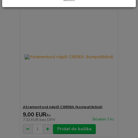
Atramentová náplň C6656A (kompatibilná)
9,00 EUR
/
ks
Skladom 3 ks
7,32 EUR
bez DPH
Pridať do košíka