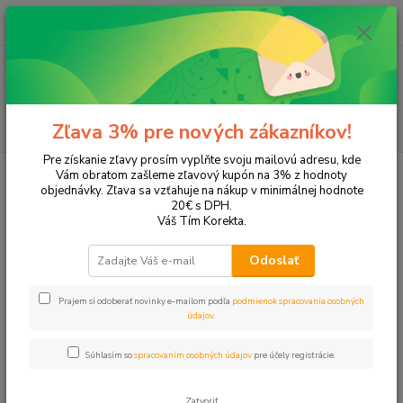
0
ks
+421 905 615 831
za
0,00 EUR
Menu
Hľadať
Zľava 3% pre nových zákazníkov!
Pre získanie zľavy prosím vyplňte svoju mailovú adresu, kde
Úvod
Tonery a náplne do tlačiarní
Hewlett Packard
HP OfficeJet
Vám obratom zašleme zľavový kupón na 3% z hodnoty
OfficeJet 4212
objednávky. Zľava sa vzťahuje na nákup v minimálnej hodnote
20€ s DPH.
OfficeJet 4212
Váš Tím Korekta.
Odoslať
Upresniť parametre
Prajem si odoberať novinky e-mailom podľa
podmienok spracovania osobných
údajov
.
Najnovšie
Najlacnejšie
Najdrahšie
Súhlasím so
spracovaním osobných údajov
pre účely registrácie.
Zobrazujem 1-2 z 2
Zatvoriť
strana
z 1