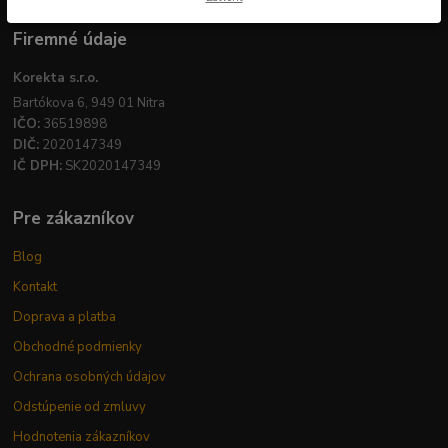
Firemné údaje
Korekta s.r.o.
Bartókova 6, 949 01 Nitra
IČO:
36519898
DIČ:
2020147349
IČ DPH:
SK2020147349
Pre zákazníkov
Blog
Kontakt
Doprava a platba
Obchodné podmienky
Ochrana osobných údajov
Odstúpenie od zmluvy
Hodnotenia zákazníkov