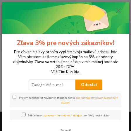
0
ks
EUR
+421 905 615 831
za
0,00 EUR
Menu
Hľadať
Zľava 3% pre nových zákazníkov!
Pre získanie zľavy prosím vyplňte svoju mailovú adresu, kde
Úvod
Tonery a náplne do tlačiarní
Hewlett Packard
HP OfficeJet
Vám obratom zašleme zľavový kupón na 3% z hodnoty
OfficeJet J3680
objednávky. Zľava sa vzťahuje na nákup v minimálnej hodnote
20€ s DPH.
OfficeJet J3680
Váš Tím Korekta.
Odoslať
V tejto kategórii nebol nájdený žiadny tovar.
Prajem si odoberať novinky e-mailom podľa
podmienok spracovania osobných
údajov
.
Súhlasím so
spracovaním osobných údajov
pre účely registrácie.
Firemné údaje a informácie
Zatvoriť