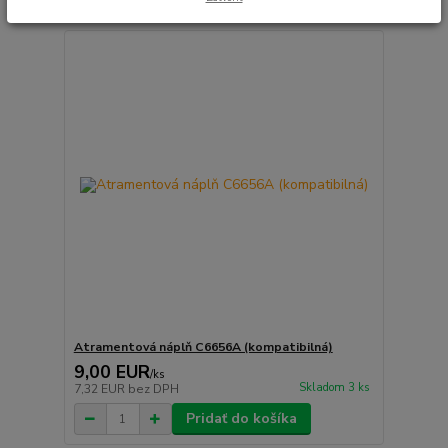
Atramentová náplň C6656A (kompatibilná)
9,00 EUR
/
ks
Skladom 3 ks
7,32 EUR
bez DPH
Pridať do košíka