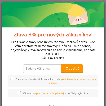
0
ks
EUR
+421 905 615 831
za
0,00 EUR
Menu
Hľadať
Zľava 3% pre nových zákazníkov!
Pre získanie zľavy prosím vyplňte svoju mailovú adresu, kde
Úvod
Tonery a náplne do tlačiarní
Hewlett Packard
HP OfficeJet
Vám obratom zašleme zľavový kupón na 3% z hodnoty
OfficeJet 4255
objednávky. Zľava sa vzťahuje na nákup v minimálnej hodnote
20€ s DPH.
OfficeJet 4255
Váš Tím Korekta.
Odoslať
Upresniť parametre
Prajem si odoberať novinky e-mailom podľa
podmienok spracovania osobných
údajov
.
Najnovšie
Najlacnejšie
Najdrahšie
Súhlasím so
spracovaním osobných údajov
pre účely registrácie.
Zobrazujem 1-2 z 2
Zatvoriť
strana
z 1