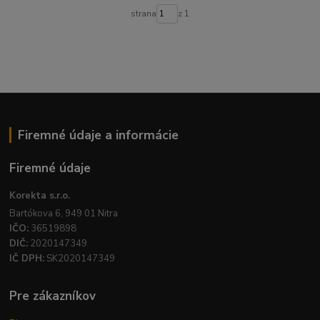
strana
z 1
Firemné údaje a informácie
Firemné údaje
Korekta s.r.o.
Bartókova 6, 949 01 Nitra
IČO:
36519898
DIČ:
2020147349
IČ DPH:
SK2020147349
Pre zákazníkov