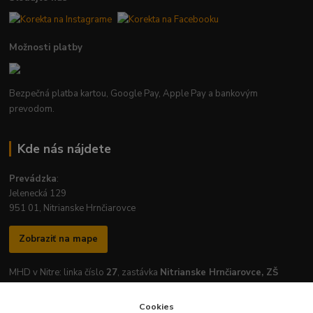
Možnosti platby
Bezpečná platba kartou, Google Pay, Apple Pay a bankovým
prevodom.
Kde nás nájdete
Prevádzka
:
Jelenecká 129
951 01, Nitrianske Hrnčiarovce
Zobraziť na mape
MHD v Nitre: linka číslo
27
, zastávka
Nitrianske Hrnčiarovce, ZŠ
Cookies