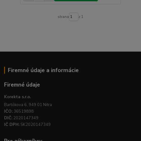
strana
z 1
Firemné údaje a informácie
Firemné údaje
Korekta s.r.o.
Bartókova 6, 949 01 Nitra
IČO:
36519898
DIČ:
2020147349
IČ DPH:
SK2020147349