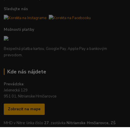
Sledujte nás
Možnosti platby
Bezpečná platba kartou, Google Pay, Apple Pay a bankovým
prevodom.
Kde nás nájdete
Prevádzka
:
Jelenecká 129
951 01, Nitrianske Hrnčiarovce
Zobraziť na mape
MHD v Nitre: linka číslo
27
, zastávka
Nitrianske Hrnčiarovce, ZŠ