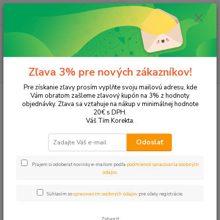
0
ks
+421 905 615 831
za
0,00 EUR
Menu
Hľadať
Zľava 3% pre nových zákazníkov!
Pre získanie zľavy prosím vyplňte svoju mailovú adresu, kde
Úvod
Tonery a náplne do tlačiarní
Hewlett Packard
HP OfficeJet
Vám obratom zašleme zľavový kupón na 3% z hodnoty
OfficeJet J6410
objednávky. Zľava sa vzťahuje na nákup v minimálnej hodnote
20€ s DPH.
OfficeJet J6410
Váš Tím Korekta.
Odoslať
Upresniť parametre
Prajem si odoberať novinky e-mailom podľa
podmienok spracovania osobných
údajov
.
Najnovšie
Najlacnejšie
Najdrahšie
Súhlasím so
spracovaním osobných údajov
pre účely registrácie.
Zobrazujem 1-2 z 2
Zatvoriť
strana
z 1