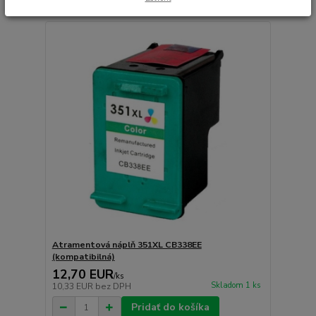
Atramentová náplň 351XL CB338EE
(kompatibilná)
12,70 EUR
/
ks
Skladom 1 ks
10,33 EUR
bez DPH
Pridať do košíka