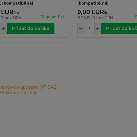
 (kompatibilná)
(kompatibilná)
 EUR
9,90 EUR
/
ks
/
ks
Skladom 1 ks
S
UR
bez DPH
8,05 EUR
bez DPH
Pridať do košíka
Pridať do koš