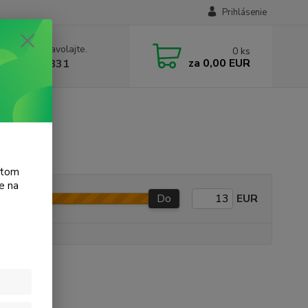
Prihlásenie
e si rady? Zavolajte.
0
ks
za
0,00 EUR
 905 615 831
Jet 6313
atom
e na
Do
EUR
e