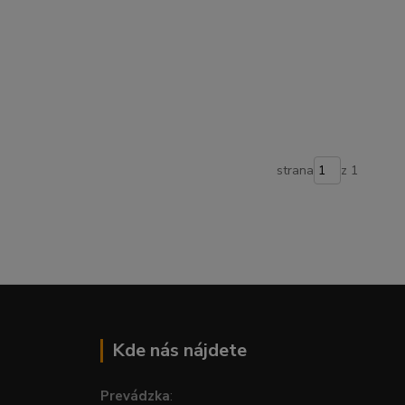
strana
z 1
Kde nás nájdete
Prevádzka
: