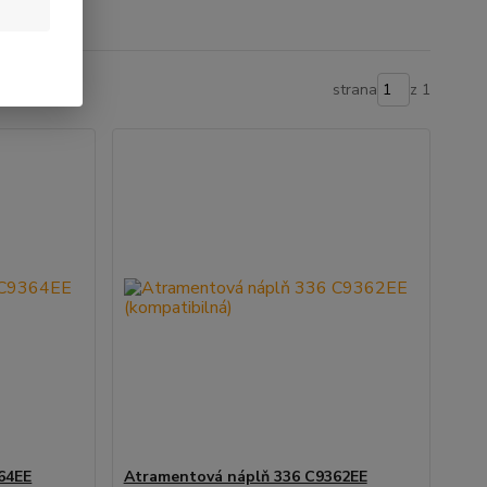
strana
z 1
64EE
Atramentová náplň 336 C9362EE