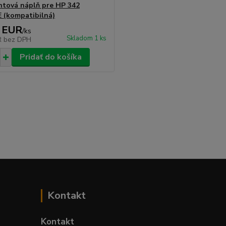
tová náplň pre HP 342
 (kompatibilná)
 EUR
/
ks
Skladom 1 ks
R
bez DPH
Pridať do košíka
Kontakt
Kontakt