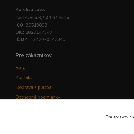
Korekta s.r.o.
Bartókova 6, 949 01 Nitra
IČO:
36519898
DIČ:
2020147349
IČ DPH:
SK2020147349
Pre zákazníkov
Blog
Kontakt
Doprava a platba
Obchodné podmienky
Ochrana osobných údajov
Odstúpenie od zmluvy
Pre správny ch
Hodnotenia zákazníkov