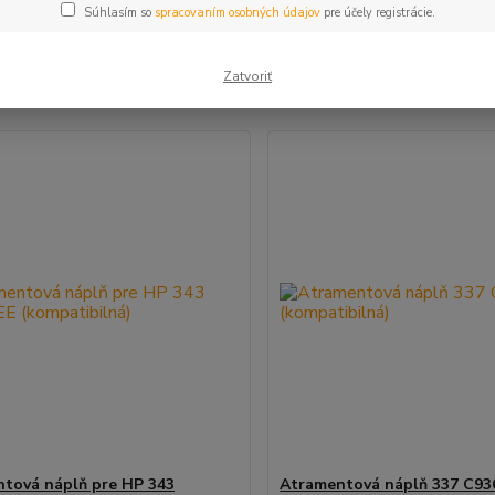
Súhlasím so
spracovaním osobných údajov
pre účely registrácie.
šie
Najlacnejšie
Najdrahšie
Zatvoriť
m 1-4 z 4
tová náplň pre HP 343
Atramentová náplň 337 C93