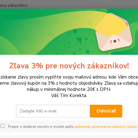
nia zákazníkov
Neviet
Hľadať
+421
onery a náplne do tlačiarní
Hewlett Packard
HP OfficeJet
Office
ceJet 6313
Zľava 3% pre nových zákazníkov!
 získanie zľavy prosím vyplňte svoju mailovú adresu, kde Vám obr
leme zľavový kupón na 3% z hodnoty objednávky. Zľava sa vzťahuj
EUR
Od
nákup v minimálnej hodnote 20€ s DPH.
Váš Tím Korekta.
Odoslať
Upresniť parametr
Prajem si odoberať novinky e-mailom podľa
podmienok spracovania osobných údajov
.