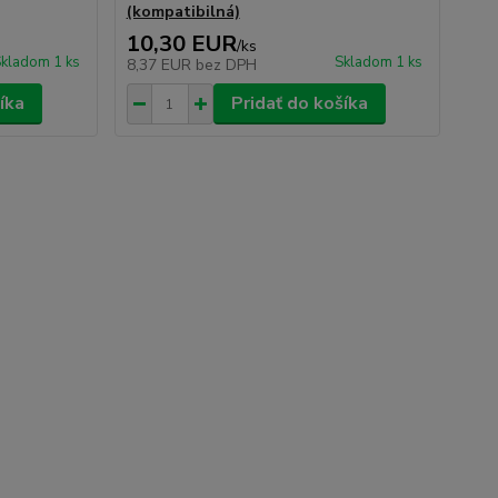
(kompatibilná)
10,30 EUR
/
ks
kladom 1 ks
Skladom 1 ks
8,37 EUR
bez DPH
íka
Pridať do košíka