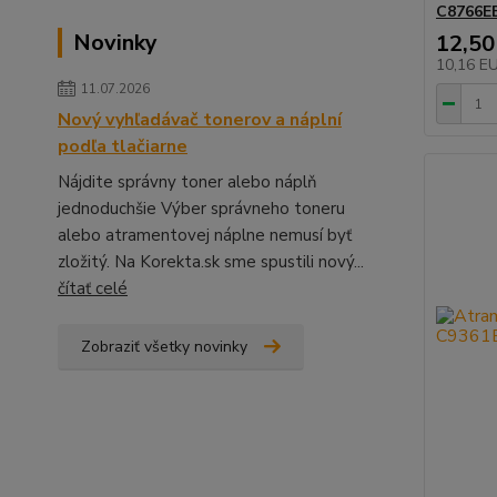
C8766EE
Novinky
12,50
10,16 E
11.07.2026
Nový vyhľadávač tonerov a náplní
podľa tlačiarne
Nájdite správny toner alebo náplň
jednoduchšie Výber správneho toneru
alebo atramentovej náplne nemusí byť
zložitý. Na Korekta.sk sme spustili nový...
čítať celé
Zobraziť všetky novinky