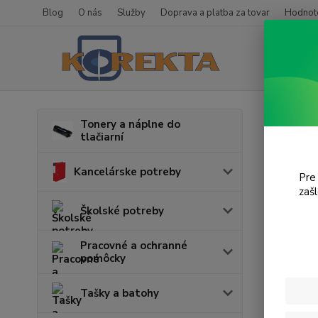
Blog
O nás
Služby
Doprava a platba za tovar
Hodnote
Úvod
T
Tonery a náplne do
tlačiarní
Offi
Kancelárske potreby
Pre
zaš
Cena:
Školské potreby
Pracovné a ochranné
pomôcky
Tašky a batohy