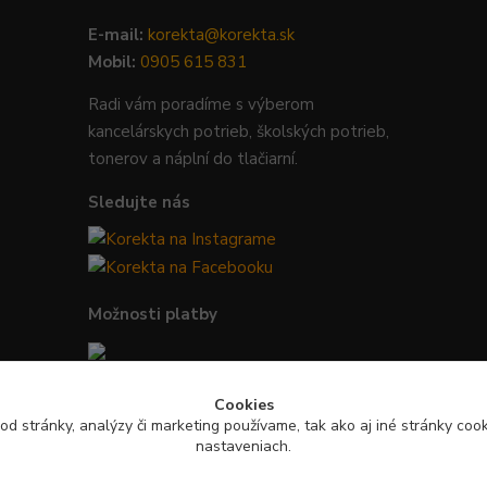
E-mail:
korekta@korekta.sk
Mobil:
0905 615 831
Radi vám poradíme s výberom
kancelárskych potrieb, školských potrieb,
tonerov a náplní do tlačiarní.
Sledujte nás
Možnosti platby
Bezpečná platba kartou, Google Pay,
Cookies
Apple Pay a bankovým prevodom.
od stránky, analýzy či marketing používame, tak ako aj iné stránky cooki
nastaveniach.