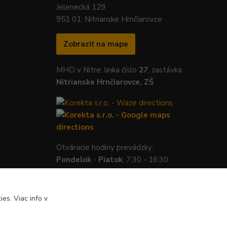
Jelenecká 129
951 01, Nitrianske Hrnčiarovce
Zobraziť na mape
MHD v Nitre: linka číslo
27
, zastávka
Nitrianske Hrnčiarovce, ZŠ
Otváracie hodiny prevádzky:
Pondelok
-
Piatok
: 7:30 - 16:30
es. Viac info v