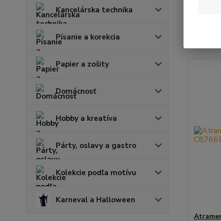
Kancelárska technika
Najnov
Písanie a korekcia
Zobrazuje
Papier a zošity
Domácnosť
Hobby a kreatíva
Párty, oslavy a gastro
Kolekcie podľa motívu
Karneval a Halloween
Atramen