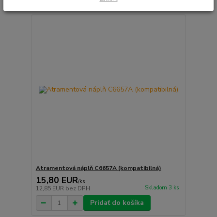
Atramentová náplň C6657A (kompatibilná)
15,80 EUR
/
ks
Skladom 3 ks
12,85 EUR
bez DPH
Pridať do košíka