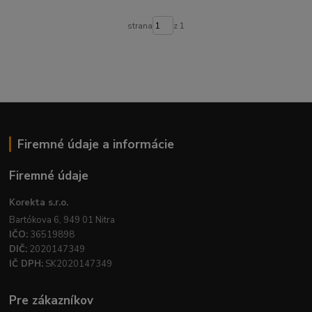
strana
z 1
Firemné údaje a informácie
Firemné údaje
Korekta s.r.o.
Bartókova 6, 949 01 Nitra
IČO:
36519898
DIČ:
2020147349
IČ DPH:
SK2020147349
Pre zákazníkov