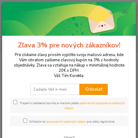
0
ks
EUR
+421 905 615 831
za
0,00 EUR
Menu
Hľadať
Zľava 3% pre nových zákazníkov!
Pre získanie zľavy prosím vyplňte svoju mailovú adresu, kde
Úvod
Tonery a náplne do tlačiarní
Hewlett Packard
HP OfficeJet
Vám obratom zašleme zľavový kupón na 3% z hodnoty
OfficeJet 5500
objednávky. Zľava sa vzťahuje na nákup v minimálnej hodnote
20€ s DPH.
OfficeJet 5500
Váš Tím Korekta.
Odoslať
Upresniť parametre
Prajem si odoberať novinky e-mailom podľa
podmienok spracovania osobných
údajov
.
Najnovšie
Najlacnejšie
Najdrahšie
Súhlasím so
spracovaním osobných údajov
pre účely registrácie.
Zobrazujem 1-1 z 1
Zatvoriť
strana
z 1