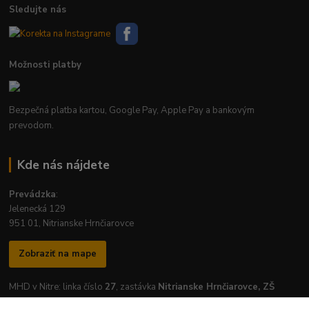
Sledujte nás
Možnosti platby
Bezpečná platba kartou, Google Pay, Apple Pay a bankovým
prevodom.
Kde nás nájdete
Prevádzka
:
Jelenecká 129
951 01, Nitrianske Hrnčiarovce
Zobraziť na mape
MHD v Nitre: linka číslo
27
, zastávka
Nitrianske Hrnčiarovce, ZŠ