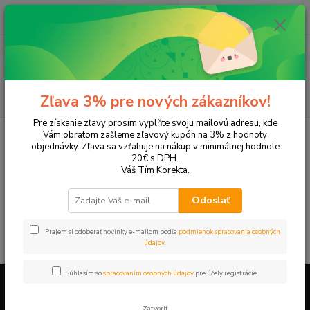
0
ks
EUR
+421 905 615 831
za
0,00 EUR
Menu
Hľadať
Zľava 3% pre nových zákazníkov!
Pre získanie zľavy prosím vyplňte svoju mailovú adresu, kde
Úvod
Tonery a náplne do tlačiarní
Hewlett Packard
HP OfficeJet
Vám obratom zašleme zľavový kupón na 3% z hodnoty
OfficeJet 7000
objednávky. Zľava sa vzťahuje na nákup v minimálnej hodnote
20€ s DPH.
OfficeJet 7000
Váš Tím Korekta.
Odoslať
V tejto kategórii nebol nájdený žiadny tovar.
Prajem si odoberať novinky e-mailom podľa
podmienok spracovania osobných
údajov
.
Súhlasím so
spracovaním osobných údajov
pre účely registrácie.
Firemné údaje a informácie
Zatvoriť