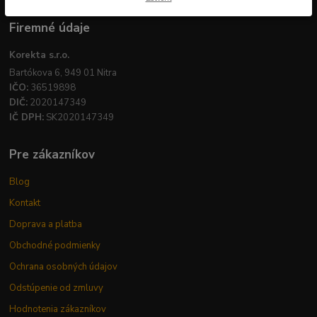
Firemné údaje
Korekta s.r.o.
Bartókova 6, 949 01 Nitra
IČO:
36519898
DIČ:
2020147349
IČ DPH:
SK2020147349
Pre zákazníkov
Blog
Kontakt
Doprava a platba
Obchodné podmienky
Ochrana osobných údajov
Odstúpenie od zmluvy
Hodnotenia zákazníkov