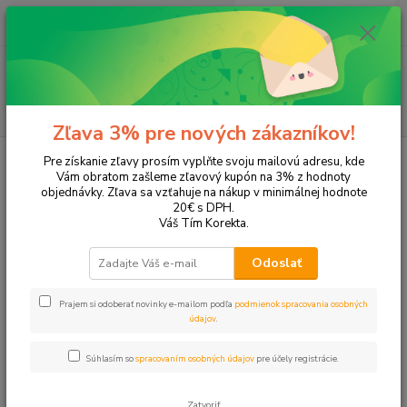
0
ks
EUR
+421 905 615 831
za
0,00 EUR
Menu
Hľadať
Zľava 3% pre nových zákazníkov!
Úvod
Tonery a náplne do tlačiarní
Hewlett Packard
HP OfficeJet
Pre získanie zľavy prosím vyplňte svoju mailovú adresu, kde
OfficeJet 4110
Vám obratom zašleme zľavový kupón na 3% z hodnoty
objednávky. Zľava sa vzťahuje na nákup v minimálnej hodnote
OfficeJet 4110
20€ s DPH.
Váš Tím Korekta.
Upresniť parametre
Odoslať
Prajem si odoberať novinky e-mailom podľa
podmienok spracovania osobných
Najnovšie
Najlacnejšie
Najdrahšie
údajov
.
Zobrazujem 1-2 z 2
Súhlasím so
spracovaním osobných údajov
pre účely registrácie.
strana
z 1
Zatvoriť