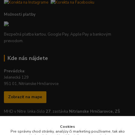
Možnosti platby
Bezpečná platba kartou, Google Pay, Apple Pay a bankovým
prevodom.
Kde nás nájdete
Prevádzka
:
Jelenecká 129
951 01, Nitrianske Hrnčiarovce
Zobraziť na mape
MHD v Nitre: linka číslo
27
, zastávka
Nitrianske Hrnčiarovce, ZŠ
Cookies
Pre správny chod stránky, analýzy či marketing používame, tak ako