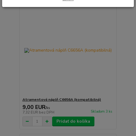
Atramentová náplň C6656A (kompatibilná)
9,00 EUR
/
ks
Skladom 3 ks
7,32 EUR
bez DPH
Pridať do košíka