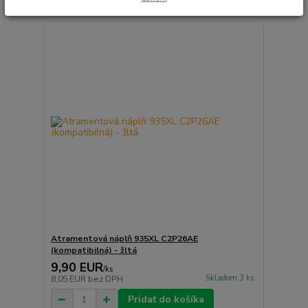
Atramentová náplň 935XL C2P26AE
(kompatibilná) - žltá
9,90 EUR
/
ks
Skladom 3 ks
8,05 EUR
bez DPH
Pridať do košíka