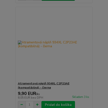
Atramentová náplň 934XL C2P23AE
(kompatibilná) - čierna
9,90 EUR
/
ks
Skladom 3 ks
8,05 EUR
bez DPH
Pridať do košíka