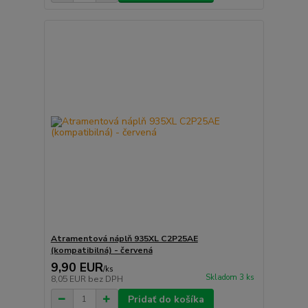
Atramentová náplň 935XL C2P25AE
(kompatibilná) - červená
9,90 EUR
/
ks
Skladom 3 ks
8,05 EUR
bez DPH
Pridať do košíka