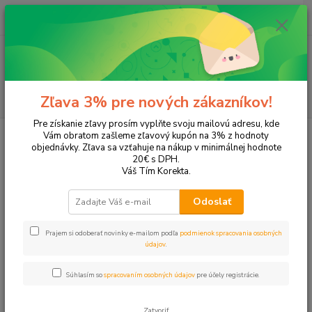
0
ks
EUR
+421 905 615 831
za
0,00 EUR
Menu
Hľadať
Zľava 3% pre nových zákazníkov!
Pre získanie zľavy prosím vyplňte svoju mailovú adresu, kde
Úvod
Tonery a náplne do tlačiarní
Hewlett Packard
HP OfficeJet
Vám obratom zašleme zľavový kupón na 3% z hodnoty
OfficeJet Pro 6830
objednávky. Zľava sa vzťahuje na nákup v minimálnej hodnote
20€ s DPH.
OfficeJet Pro 6830
Váš Tím Korekta.
Odoslať
Upresniť parametre
Prajem si odoberať novinky e-mailom podľa
podmienok spracovania osobných
údajov
.
Najnovšie
Najlacnejšie
Najdrahšie
Súhlasím so
spracovaním osobných údajov
pre účely registrácie.
Zobrazujem 1-4 z 4
Zatvoriť
strana
z 1