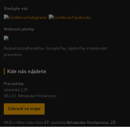
Sledujte nás
Možnosti platby
Bezpečná platba kartou, Google Pay, Apple Pay a bankovým
prevodom.
Kde nás nájdete
Prevádzka
:
Jelenecká 129
951 01, Nitrianske Hrnčiarovce
Zobraziť na mape
MHD v Nitre: linka číslo
27
, zastávka
Nitrianske Hrnčiarovce, ZŠ