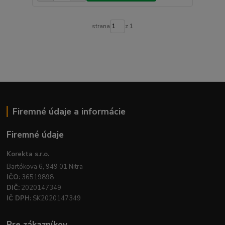
strana
z 1
Firemné údaje a informácie
Firemné údaje
Korekta s.r.o.
Bartókova 6, 949 01 Nitra
IČO:
36519898
DIČ:
2020147349
IČ DPH:
SK2020147349
Pre zákazníkov