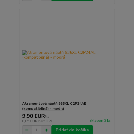
Atramentová náplň 935XL C2P24AE
(kompatibilná) - modrá
9,90 EUR
/
ks
Skladom 3 ks
8,05 EUR
bez DPH
Pridať do košíka