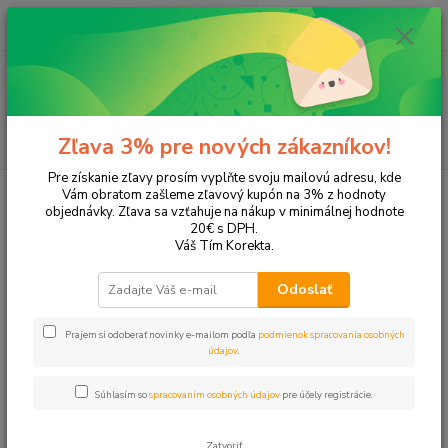
0
ks
EUR
+421 905 615 831
za
0,00 EUR
Menu
Hľadať
Zľava 3% pre nových zákazníkov!
Pre získanie zľavy prosím vyplňte svoju mailovú adresu, kde
Úvod
Tonery a náplne do tlačiarní
Hewlett Packard
HP OfficeJet
Vám obratom zašleme zľavový kupón na 3% z hodnoty
OfficeJet Pro 8600 All-in-One wifi
objednávky. Zľava sa vzťahuje na nákup v minimálnej hodnote
20€ s DPH.
OfficeJet Pro 8600 All-in-One wifi
Váš Tím Korekta.
Odoslať
Upresniť parametre
Prajem si odoberať novinky e-mailom podľa
podmienok spracovania osobných
údajov
.
Najnovšie
Najlacnejšie
Najdrahšie
Súhlasím so
spracovaním osobných údajov
pre účely registrácie.
Zobrazujem 1-4 z 4
Zatvoriť
strana
z 1