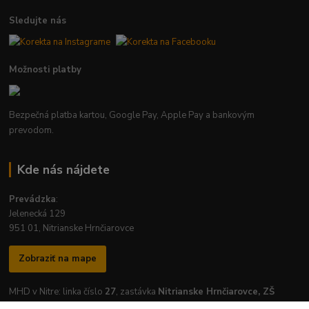
Sledujte nás
Možnosti platby
Bezpečná platba kartou, Google Pay, Apple Pay a bankovým
prevodom.
Kde nás nájdete
Prevádzka
:
Jelenecká 129
951 01, Nitrianske Hrnčiarovce
Zobraziť na mape
MHD v Nitre: linka číslo
27
, zastávka
Nitrianske Hrnčiarovce, ZŠ