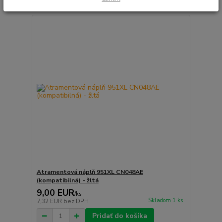
Atramentová náplň 951XL CN048AE
(kompatibilná) - žltá
9,00 EUR
/
ks
Skladom 1 ks
7,32 EUR
bez DPH
Pridať do košíka