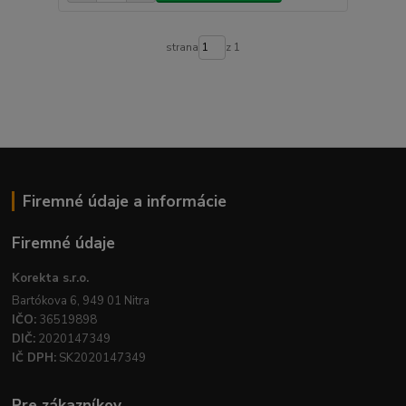
strana
z 1
Firemné údaje a informácie
Firemné údaje
Korekta s.r.o.
Bartókova 6, 949 01 Nitra
IČO:
36519898
DIČ:
2020147349
IČ DPH:
SK2020147349
Pre zákazníkov