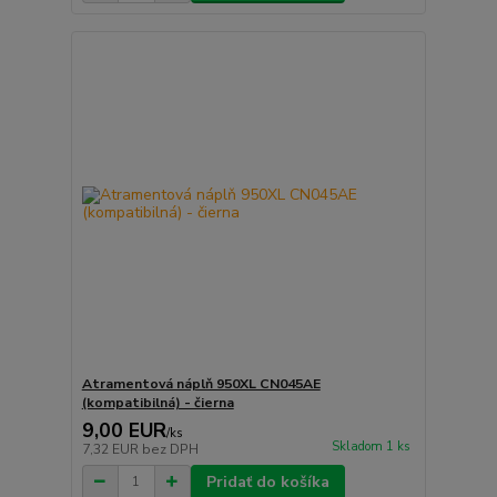
Atramentová náplň 950XL CN045AE
(kompatibilná) - čierna
9,00 EUR
/
ks
Skladom 1 ks
7,32 EUR
bez DPH
Pridať do košíka