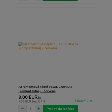
Atramentová náplň 951XL CN047AE
(kompatibilná) - červená
9,00 EUR
/
ks
Skladom 1 ks
7,32 EUR
bez DPH
Pridať do košíka