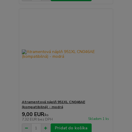
Atramentová náplň 951XL CN046AE
(kompatibilná) - modrá
9,00 EUR
/
ks
Skladom 1 ks
7,32 EUR
bez DPH
Pridať do košíka