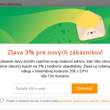
nia zákazníkov
Neviet
Hľadať
+421
onery a náplne do tlačiarní
Hewlett Packard
HP OfficeJet
Office
ceJet G95
Zľava 3% pre nových zákazníkov!
 získanie zľavy prosím vyplňte svoju mailovú adresu, kde Vám obr
ategórii nebol nájdený žiadny tovar.
leme zľavový kupón na 3% z hodnoty objednávky. Zľava sa vzťahuj
nákup v minimálnej hodnote 20€ s DPH.
Váš Tím Korekta.
Odoslať
Prajem si odoberať novinky e-mailom podľa
podmienok spracovania osobných údajov
.