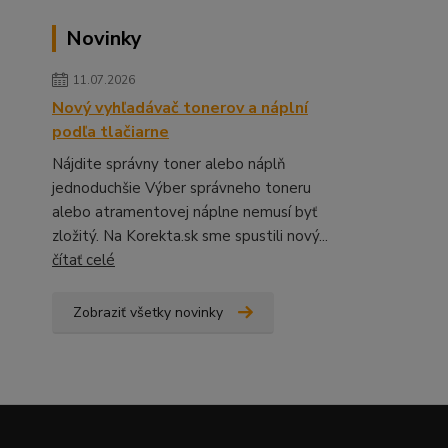
Novinky
11.07.2026
Nový vyhľadávač tonerov a náplní
podľa tlačiarne
Nájdite správny toner alebo náplň
jednoduchšie Výber správneho toneru
alebo atramentovej náplne nemusí byť
zložitý. Na Korekta.sk sme spustili nový...
čítať celé
Zobraziť všetky novinky