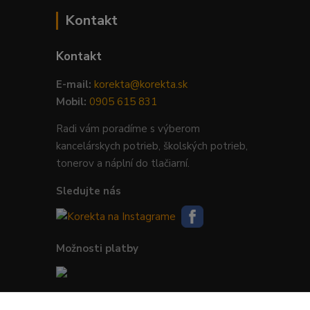
Kontakt
Kontakt
E-mail:
korekta@korekta.sk
Mobil:
0905 615 831
Radi vám poradíme s výberom
kancelárskych potrieb, školských potrieb,
tonerov a náplní do tlačiarní.
Sledujte nás
Možnosti platby
Bezpečná platba kartou, Google Pay,