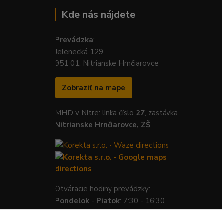
Kde nás nájdete
Prevádzka
:
Jelenecká 129
951 01, Nitrianske Hrnčiarovce
Zobraziť na mape
MHD v Nitre: linka číslo
27
, zastávka
Nitrianske Hrnčiarovce, ZŠ
Otváracie hodiny prevádzky:
Pondelok
-
Piatok
: 7:30 - 16:30