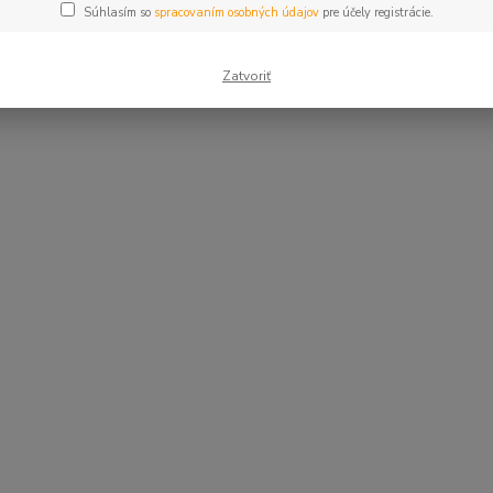
Súhlasím so
spracovaním osobných údajov
pre účely registrácie.
Zatvoriť