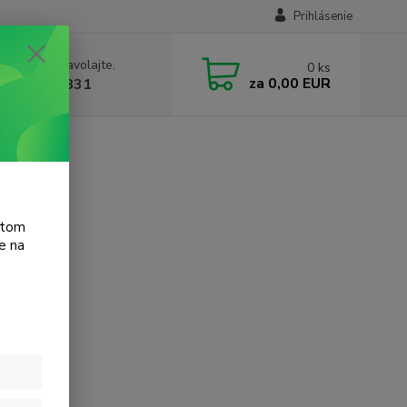
Prihlásenie
e si rady? Zavolajte.
0
ks
za
0,00 EUR
 905 615 831
Jet G95
atom
e na