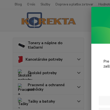
Blog
O nás
Služby
Doprava a platba za tovar
Hodnote
Úvod
T
Tonery a náplne do
tlačiarní
Offi
Kancelárske potreby
Pre
V tejto k
zaš
Školské potreby
Pracovné a ochranné
pomôcky
Tašky a batohy