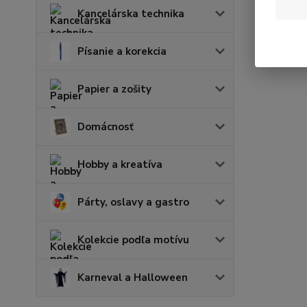
Kancelárska technika
Písanie a korekcia
Papier a zošity
Domácnosť
Hobby a kreatíva
Párty, oslavy a gastro
Kolekcie podľa motívu
Karneval a Halloween