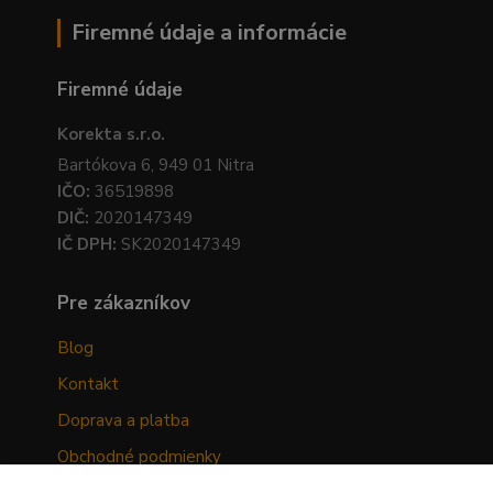
Firemné údaje a informácie
Firemné údaje
Korekta s.r.o.
Bartókova 6, 949 01 Nitra
IČO:
36519898
DIČ:
2020147349
IČ DPH:
SK2020147349
Pre zákazníkov
Blog
Kontakt
Doprava a platba
Obchodné podmienky