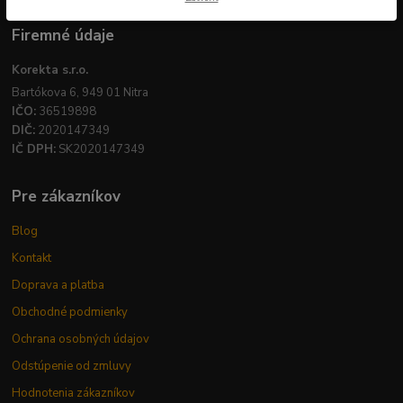
Firemné údaje
Korekta s.r.o.
Bartókova 6, 949 01 Nitra
IČO:
36519898
DIČ:
2020147349
IČ DPH:
SK2020147349
Pre zákazníkov
Blog
Kontakt
Doprava a platba
Obchodné podmienky
Ochrana osobných údajov
Odstúpenie od zmluvy
Hodnotenia zákazníkov