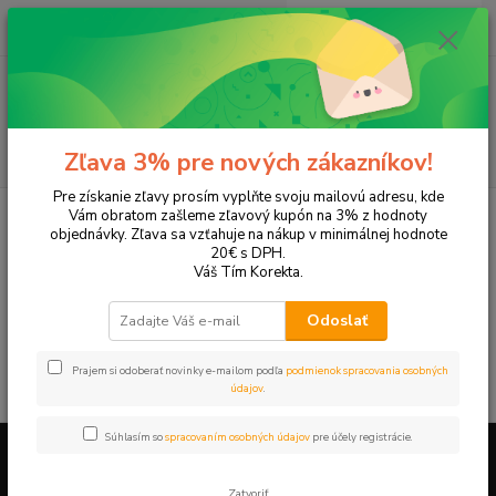
0
ks
EUR
+421 905 615 831
za
0,00 EUR
Menu
Hľadať
Zľava 3% pre nových zákazníkov!
Pre získanie zľavy prosím vyplňte svoju mailovú adresu, kde
Úvod
Tonery a náplne do tlačiarní
Hewlett Packard
HP OfficeJet
Vám obratom zašleme zľavový kupón na 3% z hodnoty
OfficeJet 6500
objednávky. Zľava sa vzťahuje na nákup v minimálnej hodnote
20€ s DPH.
OfficeJet 6500
Váš Tím Korekta.
Odoslať
V tejto kategórii nebol nájdený žiadny tovar.
Prajem si odoberať novinky e-mailom podľa
podmienok spracovania osobných
údajov
.
Súhlasím so
spracovaním osobných údajov
pre účely registrácie.
Firemné údaje a informácie
Zatvoriť