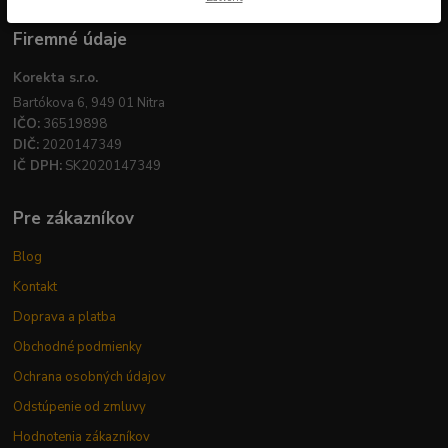
Firemné údaje
Korekta s.r.o.
Bartókova 6, 949 01 Nitra
IČO:
36519898
DIČ:
2020147349
IČ DPH:
SK2020147349
Pre zákazníkov
Blog
Kontakt
Doprava a platba
Obchodné podmienky
Ochrana osobných údajov
Odstúpenie od zmluvy
Hodnotenia zákazníkov