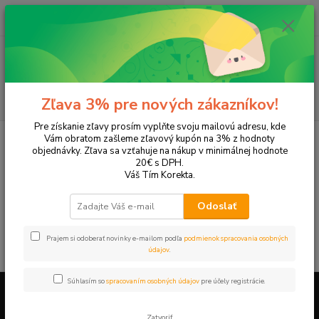
0
ks
EUR
+421 905 615 831
za
0,00 EUR
Menu
Hľadať
Zľava 3% pre nových zákazníkov!
Pre získanie zľavy prosím vyplňte svoju mailovú adresu, kde
Úvod
Tonery a náplne do tlačiarní
Hewlett Packard
HP OfficeJet
Vám obratom zašleme zľavový kupón na 3% z hodnoty
OfficeJet 4314
objednávky. Zľava sa vzťahuje na nákup v minimálnej hodnote
20€ s DPH.
OfficeJet 4314
Váš Tím Korekta.
Odoslať
V tejto kategórii nebol nájdený žiadny tovar.
Prajem si odoberať novinky e-mailom podľa
podmienok spracovania osobných
údajov
.
Súhlasím so
spracovaním osobných údajov
pre účely registrácie.
Firemné údaje a informácie
Zatvoriť