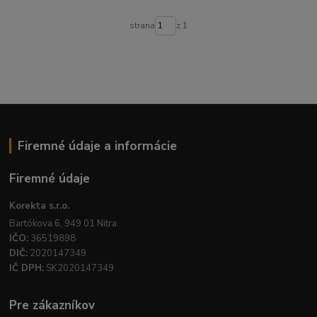
strana
z 1
Firemné údaje a informácie
Firemné údaje
Korekta s.r.o.
Bartókova 6, 949 01 Nitra
IČO:
36519898
DIČ:
2020147349
IČ DPH:
SK2020147349
Pre zákazníkov