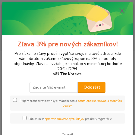
0
ks
+421 905 615 831
za
0,00 EUR
Menu
Hľadať
Zľava 3% pre nových zákazníkov!
Pre získanie zľavy prosím vyplňte svoju mailovú adresu, kde
Úvod
Tonery a náplne do tlačiarní
Hewlett Packard
HP OfficeJet
Vám obratom zašleme zľavový kupón na 3% z hodnoty
OfficeJet 5615
objednávky. Zľava sa vzťahuje na nákup v minimálnej hodnote
20€ s DPH.
OfficeJet 5615
Váš Tím Korekta.
Odoslať
Upresniť parametre
Prajem si odoberať novinky e-mailom podľa
podmienok spracovania osobných
údajov
.
Najnovšie
Najlacnejšie
Najdrahšie
Súhlasím so
spracovaním osobných údajov
pre účely registrácie.
Zobrazujem 1-2 z 2
Zatvoriť
strana
z 1