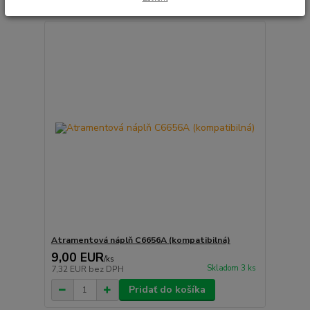
Atramentová náplň C6656A (kompatibilná)
9,00 EUR
/
ks
Skladom 3 ks
7,32 EUR
bez DPH
Pridať do košíka