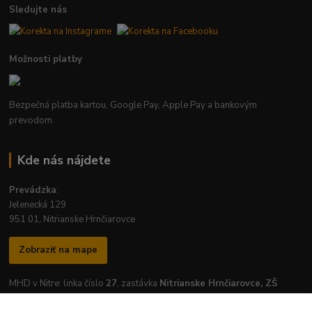
Sledujte nás
Možnosti platby
Bezpečná platba kartou, Google Pay, Apple Pay a bankovým
prevodom.
Kde nás nájdete
Prevádzka
:
Jelenecká 129
951 01, Nitrianske Hrnčiarovce
Zobraziť na mape
MHD v Nitre: linka číslo
27
, zastávka
Nitrianske Hrnčiarovce, ZŠ