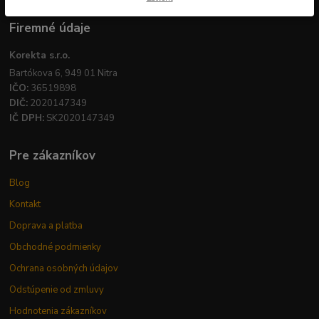
Firemné údaje
Korekta s.r.o.
Bartókova 6, 949 01 Nitra
IČO:
36519898
DIČ:
2020147349
IČ DPH:
SK2020147349
Pre zákazníkov
Blog
Kontakt
Doprava a platba
Obchodné podmienky
Ochrana osobných údajov
Odstúpenie od zmluvy
Hodnotenia zákazníkov