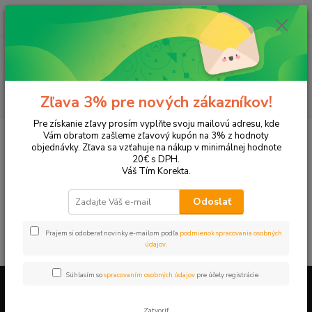
0
ks
EUR
+421 905 615 831
za
0,00 EUR
Menu
Hľadať
Zľava 3% pre nových zákazníkov!
Pre získanie zľavy prosím vyplňte svoju mailovú adresu, kde
Úvod
Tonery a náplne do tlačiarní
Hewlett Packard
HP OfficeJet
Vám obratom zašleme zľavový kupón na 3% z hodnoty
OfficeJet Pro L7580
objednávky. Zľava sa vzťahuje na nákup v minimálnej hodnote
20€ s DPH.
OfficeJet Pro L7580
Váš Tím Korekta.
Odoslať
V tejto kategórii nebol nájdený žiadny tovar.
Prajem si odoberať novinky e-mailom podľa
podmienok spracovania osobných
údajov
.
Súhlasím so
spracovaním osobných údajov
pre účely registrácie.
Firemné údaje a informácie
Zatvoriť