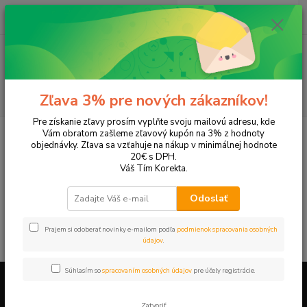
0
ks
EUR
+421 905 615 831
za
0,00 EUR
Menu
Hľadať
Zľava 3% pre nových zákazníkov!
Pre získanie zľavy prosím vyplňte svoju mailovú adresu, kde
Úvod
Tonery a náplne do tlačiarní
Hewlett Packard
HP OfficeJet
Vám obratom zašleme zľavový kupón na 3% z hodnoty
OfficeJet Pro 1170cxi
objednávky. Zľava sa vzťahuje na nákup v minimálnej hodnote
20€ s DPH.
OfficeJet Pro 1170cxi
Váš Tím Korekta.
Odoslať
V tejto kategórii nebol nájdený žiadny tovar.
Prajem si odoberať novinky e-mailom podľa
podmienok spracovania osobných
údajov
.
Súhlasím so
spracovaním osobných údajov
pre účely registrácie.
Firemné údaje a informácie
Zatvoriť