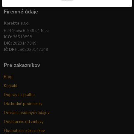
Firemné údaje
Korekta s.r.o.
Bartókova 6, 949 01 Nitra
IČO:
36519898
DIČ:
2020147349
IČ DPH:
SK2020147349
Pre zákazníkov
Blog
Kontakt
Doprava a platba
Obchodné podmienky
Ochrana osobných údajov
Odstúpenie od zmluvy
Hodnotenia zákazníkov