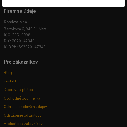
Firemné údaje
Korekta s.r.o.
Bartókova 6, 949 01 Nitra
IČO:
36519898
DIČ:
2020147349
IČ DPH:
SK2020147349
Pre zákazníkov
Blog
Kontakt
Doprava a platba
Obchodné podmienky
Ochrana osobných údajov
Odstúpenie od zmluvy
Hodnotenia zákazníkov