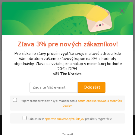
0
ks
EUR
+421 905 615 831
za
0,00 EUR
Menu
Hľadať
Zľava 3% pre nových zákazníkov!
Pre získanie zľavy prosím vyplňte svoju mailovú adresu, kde
Úvod
Tonery a náplne do tlačiarní
Hewlett Packard
HP OfficeJet
Vám obratom zašleme zľavový kupón na 3% z hodnoty
OfficeJet R40
objednávky. Zľava sa vzťahuje na nákup v minimálnej hodnote
20€ s DPH.
OfficeJet R40
Váš Tím Korekta.
Odoslať
V tejto kategórii nebol nájdený žiadny tovar.
Prajem si odoberať novinky e-mailom podľa
podmienok spracovania osobných
údajov
.
Súhlasím so
spracovaním osobných údajov
pre účely registrácie.
Firemné údaje a informácie
Zatvoriť