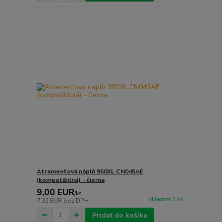
Atramentová náplň 950XL CN045AE
(kompatibilná) - čierna
9,00 EUR
/
ks
Skladom 1 ks
7,32 EUR
bez DPH
Pridať do košíka