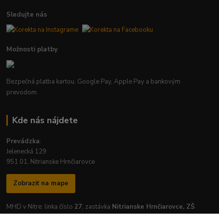
Sledujte nás
Možnosti platby
Bezpečná platba kartou, Google Pay, Apple Pay a bankovým
prevodom.
Kde nás nájdete
Prevádzka
:
Jelenecká 129
951 01, Nitrianske Hrnčiarovce
Zobraziť na mape
MHD v Nitre: linka číslo
27
, zastávka
Nitrianske Hrnčiarovce, ZŠ