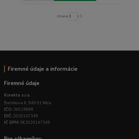
strana
z 1
Firemné údaje a informácie
Firemné údaje
Korekta s.r.o.
Bartókova 6, 949 01 Nitra
IČO:
36519898
DIČ:
2020147349
IČ DPH:
SK2020147349
Pre zákazníkov