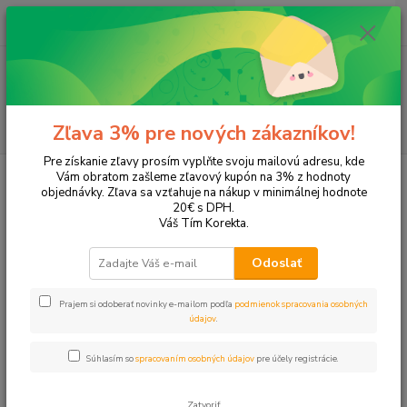
0
ks
+421 905 615 831
za
0,00 EUR
Menu
Hľadať
Zľava 3% pre nových zákazníkov!
Pre získanie zľavy prosím vyplňte svoju mailovú adresu, kde
Úvod
Tonery a náplne do tlačiarní
Hewlett Packard
HP OfficeJet
Vám obratom zašleme zľavový kupón na 3% z hodnoty
OfficeJet Pro 8620 PLUS
objednávky. Zľava sa vzťahuje na nákup v minimálnej hodnote
20€ s DPH.
OfficeJet Pro 8620 PLUS
Váš Tím Korekta.
Odoslať
Upresniť parametre
Prajem si odoberať novinky e-mailom podľa
podmienok spracovania osobných
údajov
.
Najnovšie
Najlacnejšie
Najdrahšie
Súhlasím so
spracovaním osobných údajov
pre účely registrácie.
Zobrazujem 1-4 z 4
Zatvoriť
strana
z 1