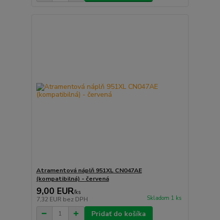
Atramentová náplň 951XL CN047AE
(kompatibilná) - červená
9,00 EUR
/
ks
Skladom 1 ks
7,32 EUR
bez DPH
Pridať do košíka