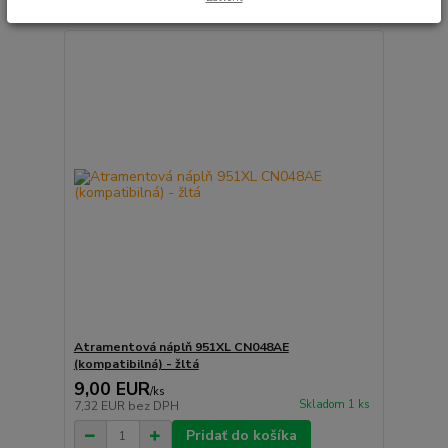
Atramentová náplň 951XL CN048AE
(kompatibilná) - žltá
9,00 EUR
/
ks
Skladom 1 ks
7,32 EUR
bez DPH
Pridať do košíka