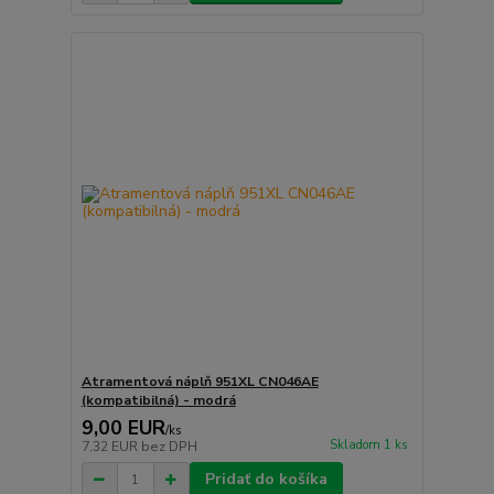
Atramentová náplň 951XL CN046AE
(kompatibilná) - modrá
9,00 EUR
/
ks
Skladom 1 ks
7,32 EUR
bez DPH
Pridať do košíka