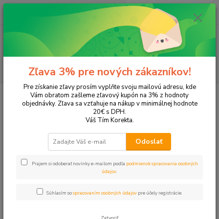
0
ks
EUR
+421 905 615 831
za
0,00 EUR
Menu
Hľadať
Zľava 3% pre nových zákazníkov!
Pre získanie zľavy prosím vyplňte svoju mailovú adresu, kde
Úvod
Tonery a náplne do tlačiarní
Hewlett Packard
HP OfficeJet
Vám obratom zašleme zľavový kupón na 3% z hodnoty
OfficeJet Pro K7100
objednávky. Zľava sa vzťahuje na nákup v minimálnej hodnote
20€ s DPH.
OfficeJet Pro K7100
Váš Tím Korekta.
Odoslať
Upresniť parametre
Prajem si odoberať novinky e-mailom podľa
podmienok spracovania osobných
údajov
.
Najnovšie
Najlacnejšie
Najdrahšie
Súhlasím so
spracovaním osobných údajov
pre účely registrácie.
Zobrazujem 1-2 z 2
Zatvoriť
strana
z 1