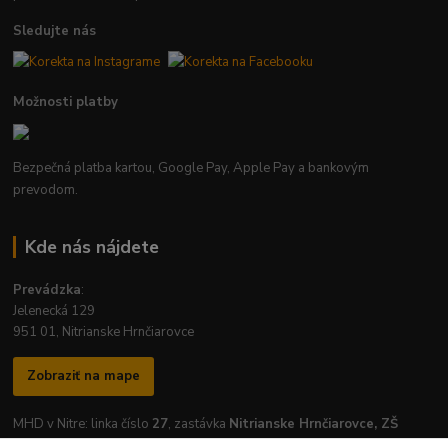
Sledujte nás
Možnosti platby
Bezpečná platba kartou, Google Pay, Apple Pay a bankovým
prevodom.
Kde nás nájdete
Prevádzka
:
Jelenecká 129
951 01, Nitrianske Hrnčiarovce
Zobraziť na mape
MHD v Nitre: linka číslo
27
, zastávka
Nitrianske Hrnčiarovce, ZŠ