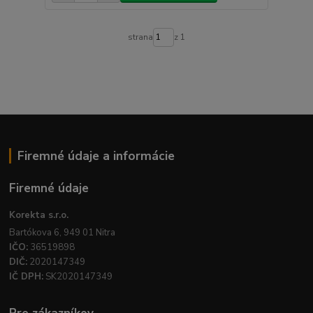
strana
z 1
Firemné údaje a informácie
Firemné údaje
Korekta s.r.o.
Bartókova 6, 949 01 Nitra
IČO:
36519898
DIČ:
2020147349
IČ DPH:
SK2020147349