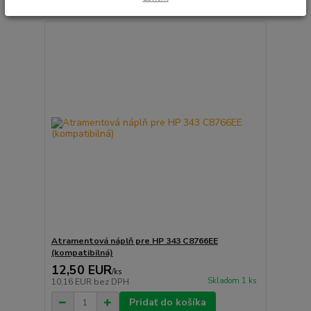
Atramentová náplň pre HP 343 C8766EE
(kompatibilná)
12,50 EUR
/
ks
Skladom 1 ks
10,16 EUR
bez DPH
Pridať do košíka