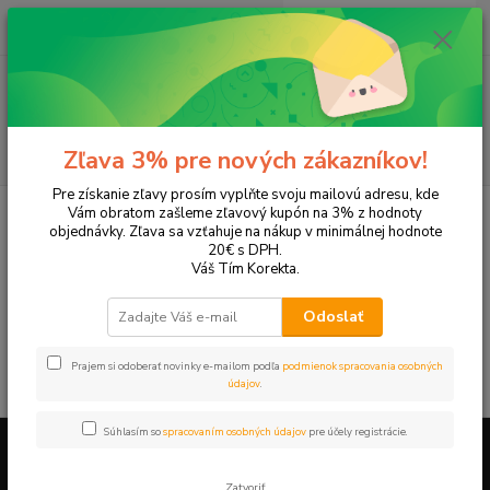
0
ks
+421 905 615 831
za
0,00 EUR
Menu
Hľadať
Zľava 3% pre nových zákazníkov!
Pre získanie zľavy prosím vyplňte svoju mailovú adresu, kde
Úvod
Tonery a náplne do tlačiarní
Hewlett Packard
HP OfficeJet
Vám obratom zašleme zľavový kupón na 3% z hodnoty
OfficeJet Pro 8500
objednávky. Zľava sa vzťahuje na nákup v minimálnej hodnote
20€ s DPH.
OfficeJet Pro 8500
Váš Tím Korekta.
Odoslať
V tejto kategórii nebol nájdený žiadny tovar.
Prajem si odoberať novinky e-mailom podľa
podmienok spracovania osobných
údajov
.
Súhlasím so
spracovaním osobných údajov
pre účely registrácie.
Firemné údaje a informácie
Zatvoriť