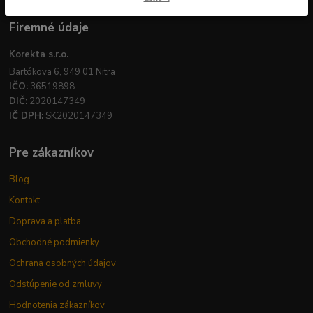
Firemné údaje
Korekta s.r.o.
Bartókova 6, 949 01 Nitra
IČO:
36519898
DIČ:
2020147349
IČ DPH:
SK2020147349
Pre zákazníkov
Blog
Kontakt
Doprava a platba
Obchodné podmienky
Ochrana osobných údajov
Odstúpenie od zmluvy
Hodnotenia zákazníkov