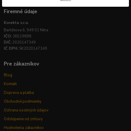
Firemné údaje
Korekta s.r.o.
Bartókova 6, 949 01 Nitra
IČO:
36519898
DIČ:
2020147349
IČ DPH:
SK2020147349
Pre zákazníkov
Blog
Kontakt
Doprava a platba
Obchodné podmienky
Ochrana osobných údajov
Odstúpenie od zmluvy
Hodnotenia zákazníkov