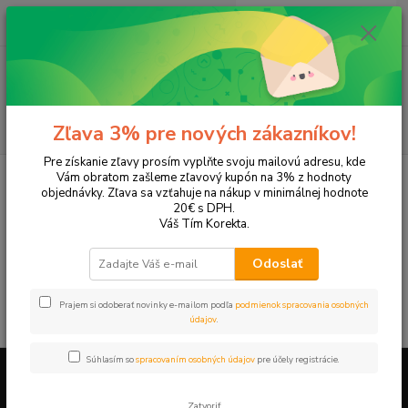
0
ks
EUR
+421 905 615 831
za
0,00 EUR
Menu
Hľadať
Zľava 3% pre nových zákazníkov!
Pre získanie zľavy prosím vyplňte svoju mailovú adresu, kde
Úvod
Tonery a náplne do tlačiarní
Hewlett Packard
HP OfficeJet
Vám obratom zašleme zľavový kupón na 3% z hodnoty
OfficeJet Pro K850
objednávky. Zľava sa vzťahuje na nákup v minimálnej hodnote
20€ s DPH.
OfficeJet Pro K850
Váš Tím Korekta.
Odoslať
V tejto kategórii nebol nájdený žiadny tovar.
Prajem si odoberať novinky e-mailom podľa
podmienok spracovania osobných
údajov
.
Súhlasím so
spracovaním osobných údajov
pre účely registrácie.
Firemné údaje a informácie
Zatvoriť