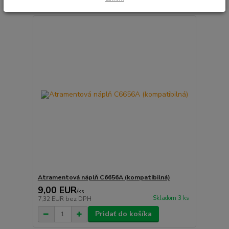
Atramentová náplň C6656A (kompatibilná)
9,00 EUR
/
ks
Skladom 3 ks
7,32 EUR
bez DPH
Pridať do košíka