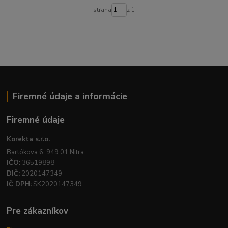
strana
z 1
Firemné údaje a informácie
Firemné údaje
Korekta s.r.o.
Bartókova 6, 949 01 Nitra
IČO:
36519898
DIČ:
2020147349
IČ DPH:
SK2020147349
Pre zákazníkov