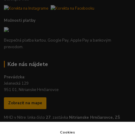
Možnosti platby
Bezpečná platba kartou, Google Pay, Apple Pay a bankovým
prevodom.
Kde nás nájdete
Prevádzka
:
Jelenecká 129
951 01, Nitrianske Hrnčiarovce
Zobraziť na mape
MHD v Nitre: linka číslo
27
, zastávka
Nitrianske Hrnčiarovce, ZŠ
Cookies