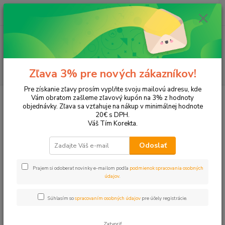
0
ks
EUR
+421 905 615 831
za
0,00 EUR
Menu
Hľadať
Zľava 3% pre nových zákazníkov!
Pre získanie zľavy prosím vyplňte svoju mailovú adresu, kde
Úvod
Tonery a náplne do tlačiarní
Hewlett Packard
HP OfficeJet
Vám obratom zašleme zľavový kupón na 3% z hodnoty
OfficeJet 4200
objednávky. Zľava sa vzťahuje na nákup v minimálnej hodnote
20€ s DPH.
OfficeJet 4200
Váš Tím Korekta.
Odoslať
Upresniť parametre
Prajem si odoberať novinky e-mailom podľa
podmienok spracovania osobných
údajov
.
Najnovšie
Najlacnejšie
Najdrahšie
Súhlasím so
spracovaním osobných údajov
pre účely registrácie.
Zobrazujem 1-2 z 2
Zatvoriť
strana
z 1