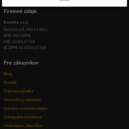
Firemné údaje
Korekta s.r.o.
Bartókova 6, 949 01 Nitra
IČO:
36519898
DIČ:
2020147349
IČ DPH:
SK2020147349
Pre zákazníkov
Blog
Kontakt
Doprava a platba
Obchodné podmienky
Ochrana osobných údajov
Odstúpenie od zmluvy
Hodnotenia zákazníkov