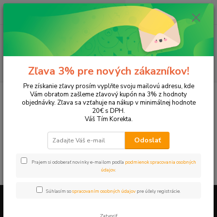
0
ks
EUR
+421 905 615 831
za
0,00 EUR
Menu
Hľadať
Zľava 3% pre nových zákazníkov!
Pre získanie zľavy prosím vyplňte svoju mailovú adresu, kde
Úvod
Tonery a náplne do tlačiarní
Hewlett Packard
HP OfficeJet
Vám obratom zašleme zľavový kupón na 3% z hodnoty
OfficeJet Pro 8740
objednávky. Zľava sa vzťahuje na nákup v minimálnej hodnote
20€ s DPH.
OfficeJet Pro 8740
Váš Tím Korekta.
Odoslať
V tejto kategórii nebol nájdený žiadny tovar.
Prajem si odoberať novinky e-mailom podľa
podmienok spracovania osobných
údajov
.
Súhlasím so
spracovaním osobných údajov
pre účely registrácie.
Firemné údaje a informácie
Zatvoriť