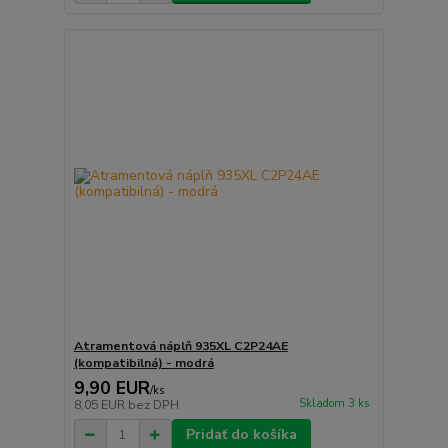
Atramentová náplň 935XL C2P24AE
(kompatibilná) - modrá
9,90 EUR
/
ks
Skladom 3 ks
8,05 EUR
bez DPH
Pridať do košíka