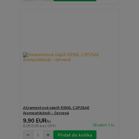
Atramentová náplň 935XL C2P25AE
(kompatibilná) - červená
9,90 EUR
/
ks
Skladom 3 ks
8,05 EUR
bez DPH
Pridať do košíka