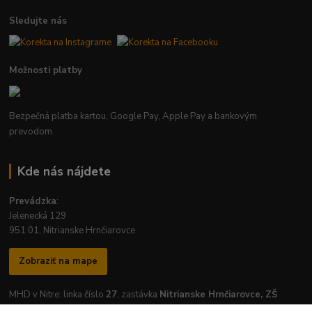
Sledujte nás
Možnosti platby
Bezpečná platba kartou, Google Pay, Apple Pay a bankovým
prevodom.
Kde nás nájdete
Prevádzka
:
Jelenecká 129
951 01, Nitrianske Hrnčiarovce
Zobraziť na mape
MHD v Nitre: linka číslo
27
, zastávka
Nitrianske Hrnčiarovce, ZŠ