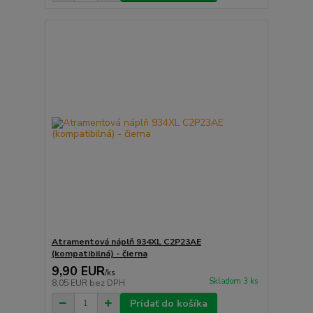
Atramentová náplň 934XL C2P23AE
(kompatibilná) - čierna
9,90 EUR
/
ks
Skladom 3 ks
8,05 EUR
bez DPH
Pridať do košíka