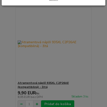
Atramentová náplň 935XL C2P26AE
(kompatibilná) - žltá
9,90 EUR
/
ks
Skladom 3 ks
8,05 EUR
bez DPH
Pridať do košíka