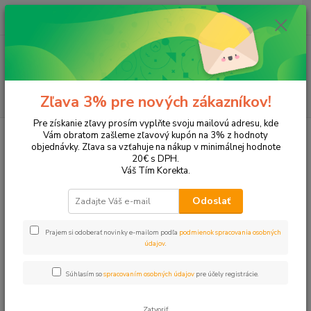
0
ks
+421 905 615 831
za
0,00 EUR
Menu
Hľadať
Zľava 3% pre nových zákazníkov!
Pre získanie zľavy prosím vyplňte svoju mailovú adresu, kde
Úvod
Tonery a náplne do tlačiarní
Hewlett Packard
HP OfficeJet
Vám obratom zašleme zľavový kupón na 3% z hodnoty
OfficeJet 6812
objednávky. Zľava sa vzťahuje na nákup v minimálnej hodnote
20€ s DPH.
OfficeJet 6812
Váš Tím Korekta.
Odoslať
Upresniť parametre
Prajem si odoberať novinky e-mailom podľa
podmienok spracovania osobných
údajov
.
Najnovšie
Najlacnejšie
Najdrahšie
Súhlasím so
spracovaním osobných údajov
pre účely registrácie.
Zobrazujem 1-4 z 4
Zatvoriť
strana
z 1