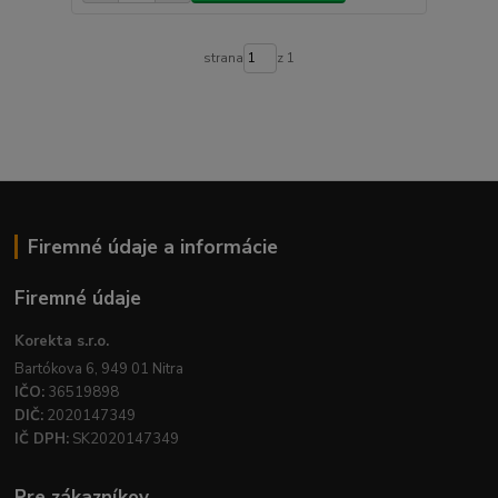
strana
z 1
Firemné údaje a informácie
Firemné údaje
Korekta s.r.o.
Bartókova 6, 949 01 Nitra
IČO:
36519898
DIČ:
2020147349
IČ DPH:
SK2020147349
Pre zákazníkov