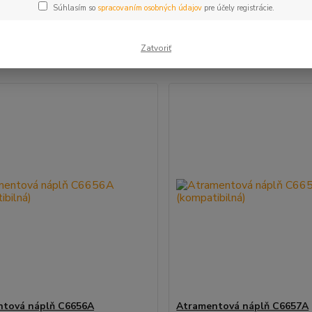
Súhlasím so
spracovaním osobných údajov
pre účely registrácie.
šie
Najlacnejšie
Najdrahšie
Zatvoriť
m 1-2 z 2
ntová náplň C6656A
Atramentová náplň C6657A