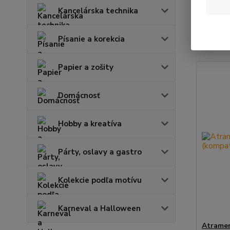
Kancelárska technika
Najnov
Písanie a korekcia
Zobrazuje
Papier a zošity
Domácnosť
Hobby a kreatíva
Párty, oslavy a gastro
Kolekcie podľa motívu
Karneval a Halloween
Atrame