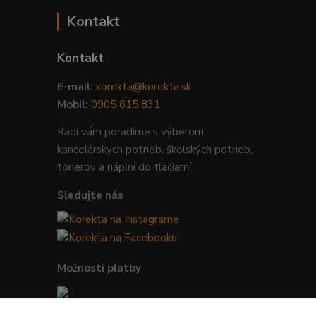
Kontakt
Kontakt
E-mail:
korekta@korekta.sk
Mobil:
0905 615 831
Radi vám poradíme s výberom
kancelárskych potrieb, školských potrieb,
tonerov a náplní do tlačiarní.
Sledujte nás
Možnosti platby