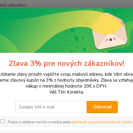
nia zákazníkov
Neviet
Hľadať
+421
onery a náplne do tlačiarní
Hewlett Packard
HP OfficeJet
Office
ceJet 5505
Zľava 3% pre nových zákazníkov!
 získanie zľavy prosím vyplňte svoju mailovú adresu, kde Vám obr
leme zľavový kupón na 3% z hodnoty objednávky. Zľava sa vzťahuj
EUR
Od
nákup v minimálnej hodnote 20€ s DPH.
Váš Tím Korekta.
Odoslať
Upresniť parametr
Prajem si odoberať novinky e-mailom podľa
podmienok spracovania osobných údajov
.