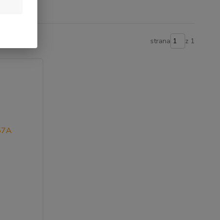
strana
z 1