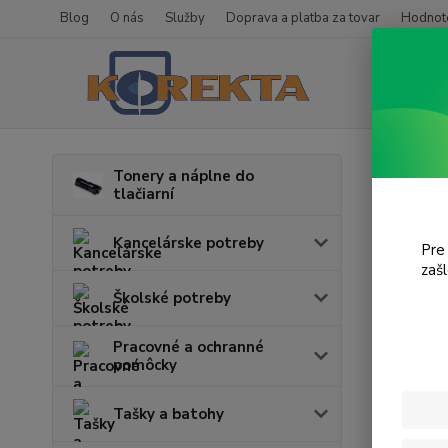
Blog
O nás
Služby
Doprava a platba za tovar
Hodnote
Úvod
T
Tonery a náplne do
tlačiarní
Offi
Kancelárske potreby
Pre
zaš
Cena:
Školské potreby
Pracovné a ochranné
pomôcky
Tašky a batohy