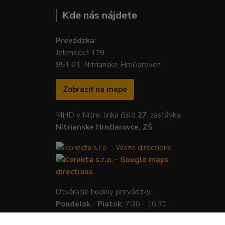
Kde nás nájdete
Prevádzka
:
Jelenecká 129
951 01, Nitrianske Hrnčiarovce
Zobraziť na mape
MHD v Nitre: linka číslo
27
, zastávka
Nitrianske Hrnčiarovce, ZŠ
Otváracie hodiny prevádzky:
Pondelok
-
Piatok
: 7:30 - 16:30