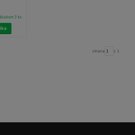
kladom 3 ks
íka
strana
z 1