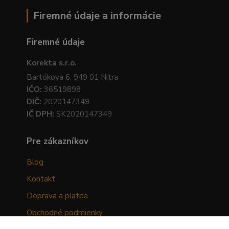
Firemné údaje a informácie
Firemné údaje
Korekta s.r.o.
Bartókova 6, 949 01 Nitra
IČO:
36519898
DIČ:
2020147349
IČ DPH:
SK2020147349
Pre zákazníkov
Blog
Kontakt
Doprava a platba
Obchodné podmienky