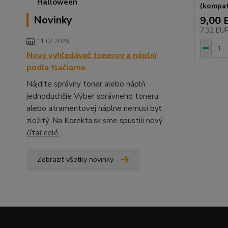
(kompat
Novinky
9,00 
7,32 EU
11.07.2026
Nový vyhľadávač tonerov a náplní
podľa tlačiarne
Nájdite správny toner alebo náplň
jednoduchšie Výber správneho toneru
alebo atramentovej náplne nemusí byť
zložitý. Na Korekta.sk sme spustili nový...
čítať celé
Zobraziť všetky novinky