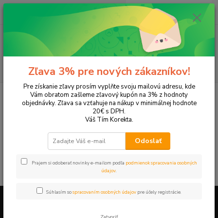
0
ks
EUR
+421 905 615 831
za
0,00 EUR
Menu
Hľadať
Zľava 3% pre nových zákazníkov!
Pre získanie zľavy prosím vyplňte svoju mailovú adresu, kde
Úvod
Tonery a náplne do tlačiarní
Hewlett Packard
HP OfficeJet
Vám obratom zašleme zľavový kupón na 3% z hodnoty
OfficeJet 9120
objednávky. Zľava sa vzťahuje na nákup v minimálnej hodnote
20€ s DPH.
OfficeJet 9120
Váš Tím Korekta.
Odoslať
V tejto kategórii nebol nájdený žiadny tovar.
Prajem si odoberať novinky e-mailom podľa
podmienok spracovania osobných
údajov
.
Súhlasím so
spracovaním osobných údajov
pre účely registrácie.
Firemné údaje a informácie
Zatvoriť