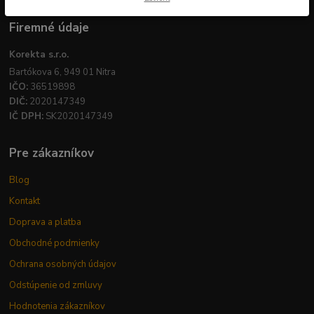
Firemné údaje
Korekta s.r.o.
Bartókova 6, 949 01 Nitra
IČO:
36519898
DIČ:
2020147349
IČ DPH:
SK2020147349
Pre zákazníkov
Blog
Kontakt
Doprava a platba
Obchodné podmienky
Ochrana osobných údajov
Odstúpenie od zmluvy
Hodnotenia zákazníkov