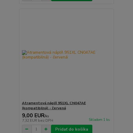
Atramentová náplň 951XL CN047AE
(kompatibilná) - červená
9,00 EUR
/
ks
Skladom 1 ks
7,32 EUR
bez DPH
Pridať do košíka