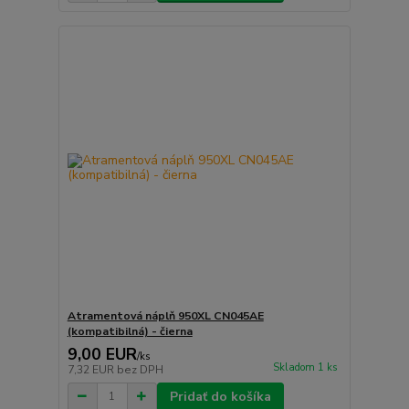
Atramentová náplň 950XL CN045AE
(kompatibilná) - čierna
9,00 EUR
/
ks
Skladom 1 ks
7,32 EUR
bez DPH
Pridať do košíka