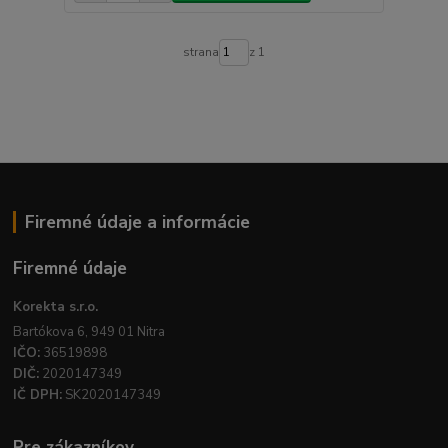
strana
z 1
Firemné údaje a informácie
Firemné údaje
Korekta s.r.o.
Bartókova 6, 949 01 Nitra
IČO:
36519898
DIČ:
2020147349
IČ DPH:
SK2020147349
Pre zákazníkov