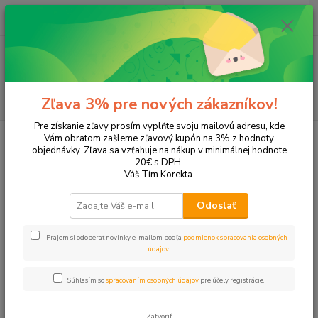
0
ks
EUR
+421 905 615 831
za
0,00 EUR
Menu
Hľadať
Zľava 3% pre nových zákazníkov!
Pre získanie zľavy prosím vyplňte svoju mailovú adresu, kde
Úvod
Tonery a náplne do tlačiarní
Hewlett Packard
HP OfficeJet
Vám obratom zašleme zľavový kupón na 3% z hodnoty
OfficeJet Pro 8630
objednávky. Zľava sa vzťahuje na nákup v minimálnej hodnote
20€ s DPH.
OfficeJet Pro 8630
Váš Tím Korekta.
Odoslať
Upresniť parametre
Prajem si odoberať novinky e-mailom podľa
podmienok spracovania osobných
údajov
.
Najnovšie
Najlacnejšie
Najdrahšie
Súhlasím so
spracovaním osobných údajov
pre účely registrácie.
Zobrazujem 1-4 z 4
Zatvoriť
strana
z 1