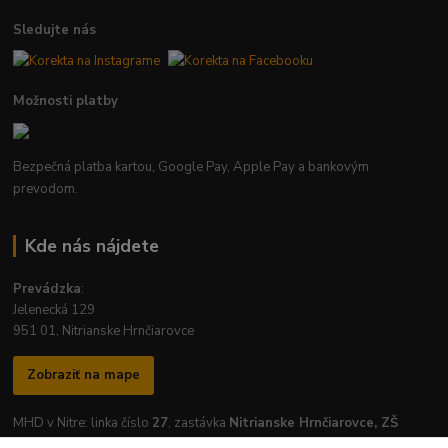
Sledujte nás
Možnosti platby
Bezpečná platba kartou, Google Pay, Apple Pay a bankovým
prevodom.
Kde nás nájdete
Prevádzka
:
Jelenecká 129
951 01, Nitrianske Hrnčiarovce
Zobraziť na mape
MHD v Nitre: linka číslo
27
, zastávka
Nitrianske Hrnčiarovce, ZŠ