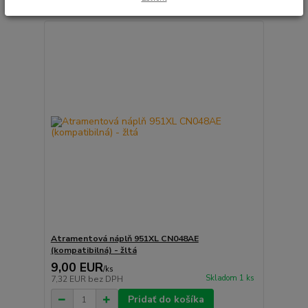
Atramentová náplň 951XL CN048AE
(kompatibilná) - žltá
9,00 EUR
/
ks
Skladom 1 ks
7,32 EUR
bez DPH
Pridať do košíka