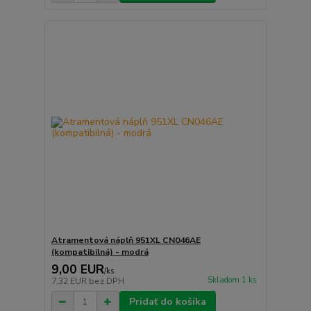
Atramentová náplň 951XL CN046AE
(kompatibilná) - modrá
9,00 EUR
/
ks
Skladom 1 ks
7,32 EUR
bez DPH
Pridať do košíka