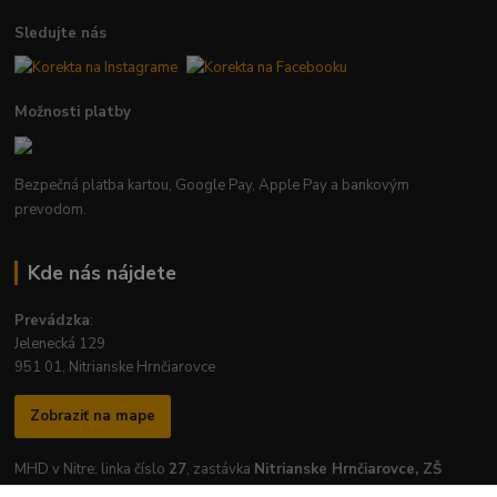
Sledujte nás
Možnosti platby
Bezpečná platba kartou, Google Pay, Apple Pay a bankovým
prevodom.
Kde nás nájdete
Prevádzka
:
Jelenecká 129
951 01, Nitrianske Hrnčiarovce
Zobraziť na mape
MHD v Nitre: linka číslo
27
, zastávka
Nitrianske Hrnčiarovce, ZŠ