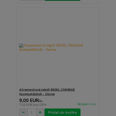
Atramentová náplň 950XL CN045AE
(kompatibilná) - čierna
9,00 EUR
/
ks
Skladom 1 ks
7,32 EUR
bez DPH
Pridať do košíka