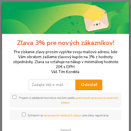
0
ks
+421 905 615 831
za
0,00 EUR
Menu
Hľadať
Zľava 3% pre nových zákazníkov!
Pre získanie zľavy prosím vyplňte svoju mailovú adresu, kde
Úvod
Tonery a náplne do tlačiarní
Hewlett Packard
HP OfficeJet
Vám obratom zašleme zľavový kupón na 3% z hodnoty
OfficeJet Pro 8660
objednávky. Zľava sa vzťahuje na nákup v minimálnej hodnote
20€ s DPH.
OfficeJet Pro 8660
Váš Tím Korekta.
Odoslať
Upresniť parametre
Prajem si odoberať novinky e-mailom podľa
podmienok spracovania osobných
údajov
.
Najnovšie
Najlacnejšie
Najdrahšie
Súhlasím so
spracovaním osobných údajov
pre účely registrácie.
Zobrazujem 1-4 z 4
Zatvoriť
strana
z 1