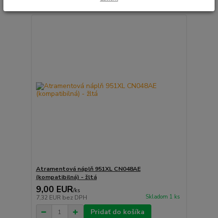
Atramentová náplň 951XL CN048AE
(kompatibilná) - žltá
9,00 EUR
/
ks
Skladom 1 ks
7,32 EUR
bez DPH
Pridať do košíka