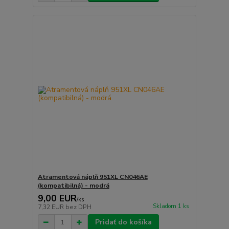
Atramentová náplň 951XL CN046AE
(kompatibilná) - modrá
9,00 EUR
/
ks
Skladom 1 ks
7,32 EUR
bez DPH
Pridať do košíka