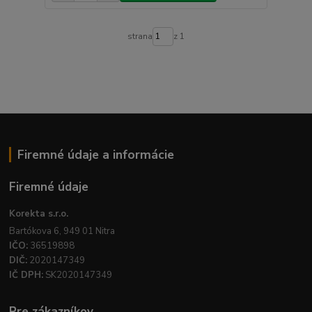
strana
z 1
Firemné údaje a informácie
Firemné údaje
Korekta s.r.o.
Bartókova 6, 949 01 Nitra
IČO:
36519898
DIČ:
2020147349
IČ DPH:
SK2020147349
Pre zákazníkov