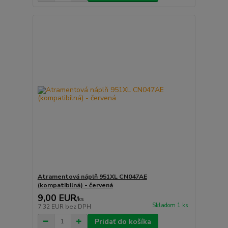
Atramentová náplň 951XL CN047AE
(kompatibilná) - červená
9,00 EUR
/
ks
Skladom 1 ks
7,32 EUR
bez DPH
Pridať do košíka