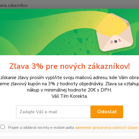
nia zákazníkov
Neviet
Hľadať
+421
onery a náplne do tlačiarní
Hewlett Packard
HP OfficeJet
Office
ceJet Pro 8500A
Zľava 3% pre nových zákazníkov!
 získanie zľavy prosím vyplňte svoju mailovú adresu, kde Vám obr
ategórii nebol nájdený žiadny tovar.
leme zľavový kupón na 3% z hodnoty objednávky. Zľava sa vzťahuj
nákup v minimálnej hodnote 20€ s DPH.
Váš Tím Korekta.
Odoslať
Prajem si odoberať novinky e-mailom podľa
podmienok spracovania osobných údajov
.