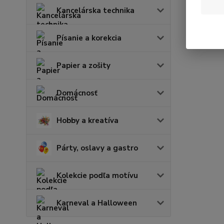
Kancelárska technika
Písanie a korekcia
Papier a zošity
Domácnosť
Hobby a kreatíva
Párty, oslavy a gastro
Kolekcie podľa motívu
Karneval a Halloween