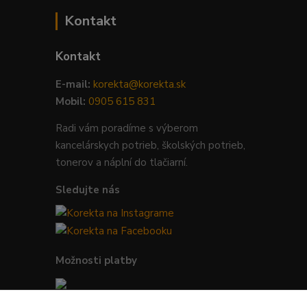
Kontakt
Kontakt
E-mail:
korekta@korekta.sk
Mobil:
0905 615 831
Radi vám poradíme s výberom
kancelárskych potrieb, školských potrieb,
tonerov a náplní do tlačiarní.
Sledujte nás
Možnosti platby