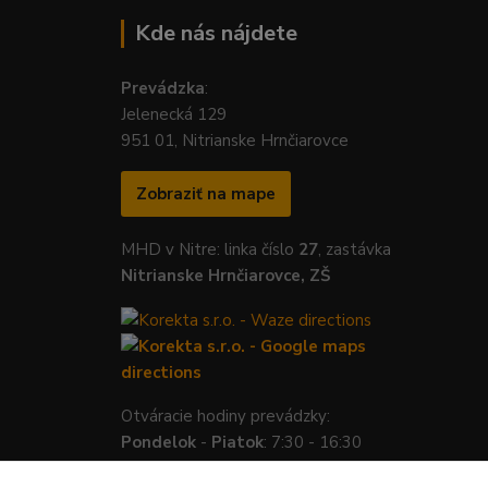
Kde nás nájdete
Prevádzka
:
Jelenecká 129
951 01, Nitrianske Hrnčiarovce
Zobraziť na mape
MHD v Nitre: linka číslo
27
, zastávka
Nitrianske Hrnčiarovce, ZŠ
Otváracie hodiny prevádzky:
Pondelok
-
Piatok
: 7:30 - 16:30