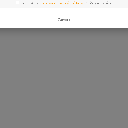
Súhlasím so
spracovaním osobných údajov
pre účely registrácie.
Zatvoriť