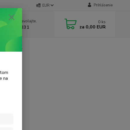
Prihlásenie
EUR
e si rady? Zavolajte.
0
ks
za
0,00 EUR
 905 615 831
Jet Pro 8500A
atom
e na