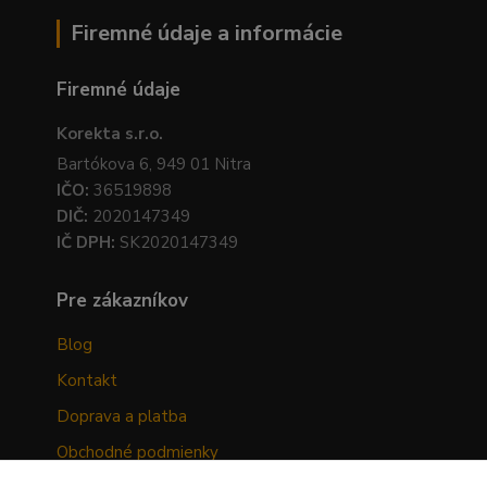
Firemné údaje a informácie
Firemné údaje
Korekta s.r.o.
Bartókova 6, 949 01 Nitra
IČO:
36519898
DIČ:
2020147349
IČ DPH:
SK2020147349
Pre zákazníkov
Blog
Kontakt
Doprava a platba
Obchodné podmienky