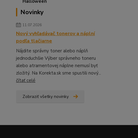
Novinky
11.07.2026
Nový vyhľadávač tonerov a náplní
podľa tlačiarne
Nájdite správny toner alebo náplň
jednoduchšie Výber správneho toneru
alebo atramentovej náplne nemusí byť
zložitý. Na Korekta.sk sme spustili nový...
čítať celé
Zobraziť všetky novinky