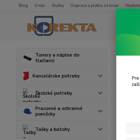
Blog
O nás
Služby
Doprava a platba za tovar
Hodnote
Úvod
T
Tonery a náplne do
tlačiarní
Offi
Kancelárske potreby
Pre
V tejto k
zaš
Školské potreby
Pracovné a ochranné
pomôcky
Tašky a batohy