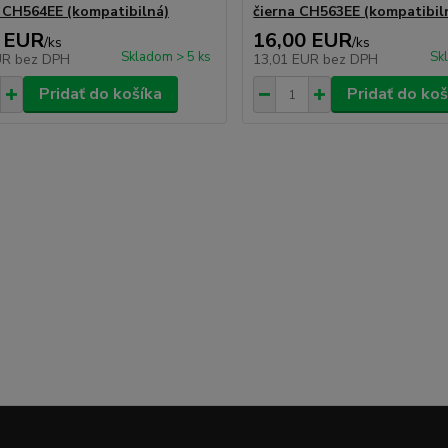
 CH564EE (kompatibilná)
čierna CH563EE (kompatibil
 EUR
16,00 EUR
/
ks
/
ks
Skladom > 5 ks
Sk
UR
bez DPH
13,01 EUR
bez DPH
Pridať do košíka
Pridať do koš