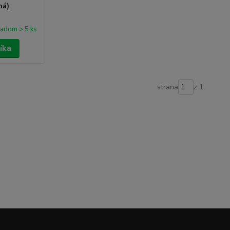
ná)
ladom > 5 ks
íka
strana
z 1