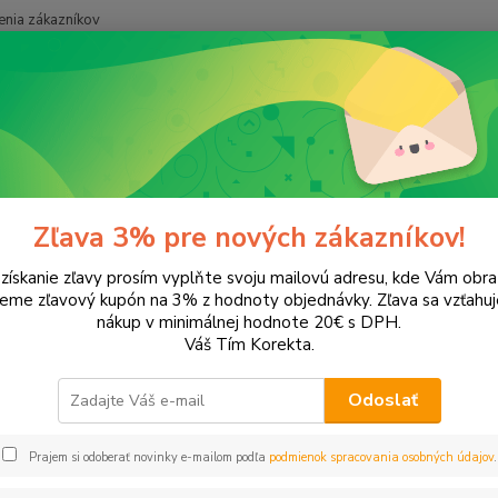
nia zákazníkov
Neviet
Hľadať
+421
onery a náplne do tlačiarní
Hewlett Packard
HP DeskJet
DeskJe
Jet 1512
Zľava 3% pre nových zákazníkov!
 získanie zľavy prosím vyplňte svoju mailovú adresu, kde Vám obr
leme zľavový kupón na 3% z hodnoty objednávky. Zľava sa vzťahuj
EUR
Od
nákup v minimálnej hodnote 20€ s DPH.
Váš Tím Korekta.
Odoslať
Upresniť parametr
Prajem si odoberať novinky e-mailom podľa
podmienok spracovania osobných údajov
.