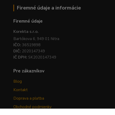
Firemné údaje a informácie
Firemné údaje
Korekta s.r.o.
Bartókova 6, 949 01 Nitra
IČO:
36519898
DIČ:
2020147349
IČ DPH:
SK2020147349
Pre zákazníkov
Blog
Kontakt
Doprava a platba
Obchodné podmienky