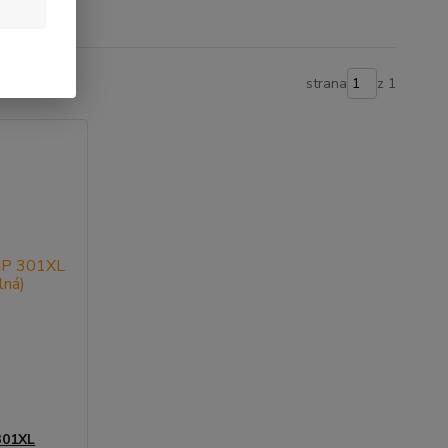
strana
z 1
301XL