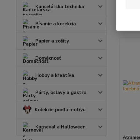
Kancelárska technika
Najnov
Písanie a korekcia
Zobrazuje
Papier a zošity
Domácnosť
Hobby a kreatíva
Párty, oslavy a gastro
Kolekcie podľa motívu
Karneval a Halloween
Atramen