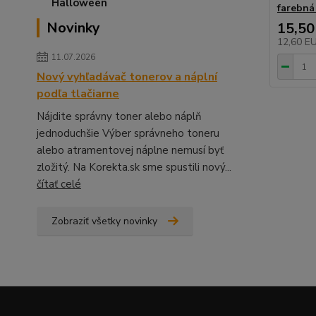
farebná
Novinky
15,50
12,60 E
11.07.2026
Nový vyhľadávač tonerov a náplní
podľa tlačiarne
Nájdite správny toner alebo náplň
jednoduchšie Výber správneho toneru
alebo atramentovej náplne nemusí byť
zložitý. Na Korekta.sk sme spustili nový...
čítať celé
Zobraziť všetky novinky