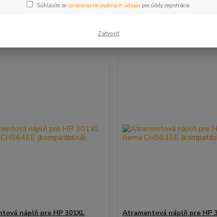
Súhlasím so
spracovaním osobných údajov
pre účely registrácie.
šie
Najlacnejšie
Najdrahšie
Zatvoriť
m 1-2 z 2
tová náplň pre HP 301XL
Atramentová náplň pre HP 