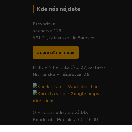
Kde nás nájdete
Prevádzka
:
Jelenecká 129
951 01, Nitrianske Hrnčiarovce
Zobraziť na mape
MHD v Nitre: linka číslo
27
, zastávka
Nitrianske Hrnčiarovce, ZŠ
Otváracie hodiny prevádzky:
Pondelok
-
Piatok
: 7:30 - 16:30