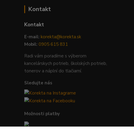
Kontakt
Kontakt
E-mail:
korekta@korekta.sk
Mobil:
0905 615 831
Radi vám poradíme s výberom
kancelárskych potrieb, školských potrieb,
tonerov a náplní do tlačiarní.
Sledujte nás
Možnosti platby