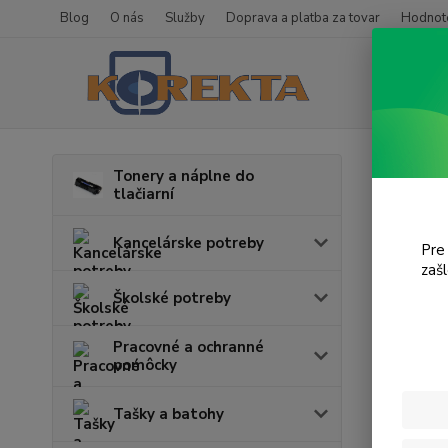
Blog
O nás
Služby
Doprava a platba za tovar
Hodnote
Úvod
T
Tonery a náplne do
tlačiarní
Desk
Kancelárske potreby
Pre
zaš
Cena:
Školské potreby
Pracovné a ochranné
pomôcky
Tašky a batohy