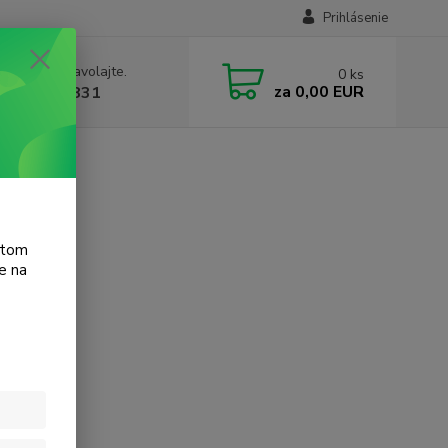
Prihlásenie
e si rady? Zavolajte.
0
ks
za
0,00 EUR
 905 615 831
t 950c
atom
e na