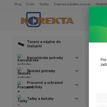
Blog
O nás
Služby
Doprava a platba za tovar
Hodnote
Úvod
T
Tonery a náplne do
tlačiarní
Desk
Kancelárske potreby
Pre
V tejto k
zaš
Školské potreby
Pracovné a ochranné
pomôcky
Tašky a batohy