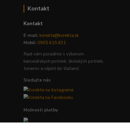
Kontakt
Kontakt
E-mail:
korekta@korekta.sk
Mobil:
0905 615 831
Radi vám poradíme s výberom
kancelárskych potrieb, školských potrieb,
tonerov a náplní do tlačiarní.
Sledujte nás
Možnosti platby