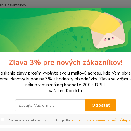
nia zákazníkov
Neviet
Hľadať
+421
onery a náplne do tlačiarní
Hewlett Packard
HP DeskJet
DeskJe
Jet 950c
Zľava 3% pre nových zákazníkov!
 získanie zľavy prosím vyplňte svoju mailovú adresu, kde Vám obr
ategórii nebol nájdený žiadny tovar.
leme zľavový kupón na 3% z hodnoty objednávky. Zľava sa vzťahuj
nákup v minimálnej hodnote 20€ s DPH.
Váš Tím Korekta.
Odoslať
Prajem si odoberať novinky e-mailom podľa
podmienok spracovania osobných údajov
.