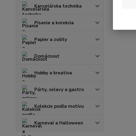
Kancelárska technika
Písanie a korekcia
Papier a zošity
Domácnosť
Hobby a kreatíva
Párty, oslavy a gastro
Kolekcie podľa motívu
Karneval a Halloween