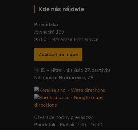
Kde nás nájdete
Prevádzka
:
Jelenecká 129
951 01, Nitrianske Hrnčiarovce
Zobraziť na mape
MHD v Nitre: linka číslo
27
, zastávka
Nitrianske Hrnčiarovce, ZŠ
Otváracie hodiny prevádzky:
Pondelok
-
Piatok
: 7:30 - 16:30