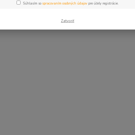
Súhlasím so
spracovaním osobných údajov
pre účely registrácie.
Zatvoriť