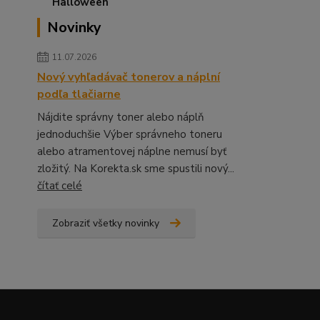
Novinky
11.07.2026
Nový vyhľadávač tonerov a náplní
podľa tlačiarne
Nájdite správny toner alebo náplň
jednoduchšie Výber správneho toneru
alebo atramentovej náplne nemusí byť
zložitý. Na Korekta.sk sme spustili nový...
čítať celé
Zobraziť všetky novinky