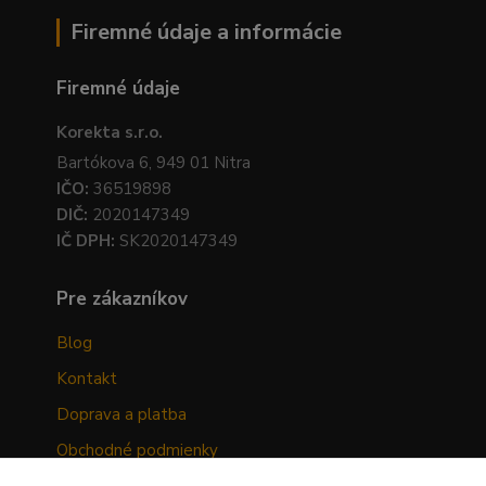
Firemné údaje a informácie
Firemné údaje
Korekta s.r.o.
Bartókova 6, 949 01 Nitra
IČO:
36519898
DIČ:
2020147349
IČ DPH:
SK2020147349
Pre zákazníkov
Blog
Kontakt
Doprava a platba
Obchodné podmienky