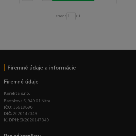
strana
z 1
Firemné údaje a informácie
Firemné údaje
Korekta s.r.o.
Bartókova 6, 949 01 Nitra
IČO:
36519898
DIČ:
2020147349
IČ DPH:
SK2020147349