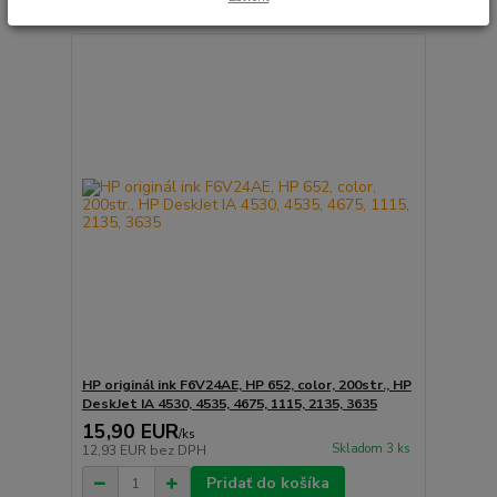
HP originál ink F6V24AE, HP 652, color, 200str., HP
DeskJet IA 4530, 4535, 4675, 1115, 2135, 3635
15,90 EUR
/
ks
Skladom 3 ks
12,93 EUR
bez DPH
Pridať do košíka