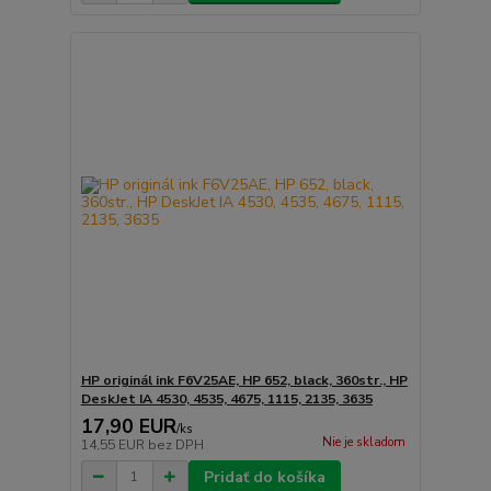
HP originál ink F6V25AE, HP 652, black, 360str., HP
DeskJet IA 4530, 4535, 4675, 1115, 2135, 3635
17,90 EUR
/
ks
Nie je skladom
14,55 EUR
bez DPH
Pridať do košíka