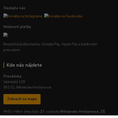
Sledujte nás
Možnosti platby
Bezpečná platba kartou, Google Pay, Apple Pay a bankovým
prevodom.
Kde nás nájdete
Prevádzka
:
Jelenecká 129
951 01, Nitrianske Hrnčiarovce
Zobraziť na mape
MHD v Nitre: linka číslo
27
, zastávka
Nitrianske Hrnčiarovce, ZŠ