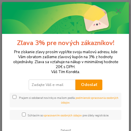
0
ks
+421 905 615 831
za
0,00 EUR
Menu
Hľadať
Zľava 3% pre nových zákazníkov!
Pre získanie zľavy prosím vyplňte svoju mailovú adresu, kde
Úvod
Tonery a náplne do tlačiarní
Hewlett Packard
HP DeskJet
Vám obratom zašleme zľavový kupón na 3% z hodnoty
DeskJet Ink Advantage 3836
objednávky. Zľava sa vzťahuje na nákup v minimálnej hodnote
20€ s DPH.
DeskJet Ink Advantage 3836
Váš Tím Korekta.
Odoslať
Upresniť parametre
Prajem si odoberať novinky e-mailom podľa
podmienok spracovania osobných
údajov
.
Najnovšie
Najlacnejšie
Najdrahšie
Súhlasím so
spracovaním osobných údajov
pre účely registrácie.
Zobrazujem 1-2 z 2
Zatvoriť
strana
z 1