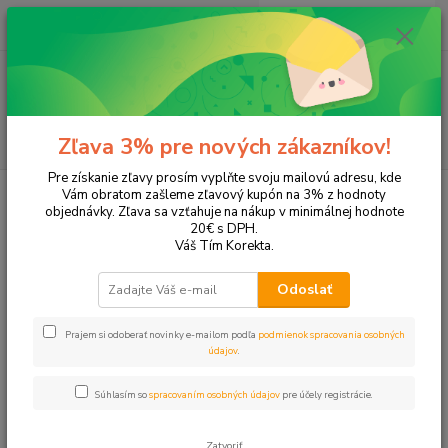
0
ks
EUR
+421 905 615 831
za
0,00 EUR
Menu
Hľadať
Zľava 3% pre nových zákazníkov!
Pre získanie zľavy prosím vyplňte svoju mailovú adresu, kde
Úvod
Tonery a náplne do tlačiarní
Hewlett Packard
HP DeskJet
Vám obratom zašleme zľavový kupón na 3% z hodnoty
DeskJet 2632
objednávky. Zľava sa vzťahuje na nákup v minimálnej hodnote
20€ s DPH.
DeskJet 2632
Váš Tím Korekta.
Odoslať
Upresniť parametre
Prajem si odoberať novinky e-mailom podľa
podmienok spracovania osobných
údajov
.
Najnovšie
Najlacnejšie
Najdrahšie
Súhlasím so
spracovaním osobných údajov
pre účely registrácie.
Zobrazujem 1-2 z 2
Zatvoriť
strana
z 1