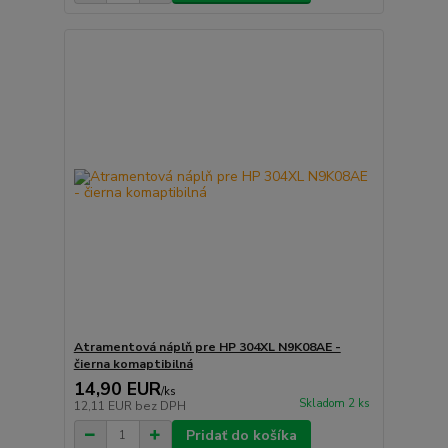
Atramentová náplň pre HP 304XL N9K08AE -
čierna komaptibilná
14,90 EUR
/
ks
Skladom 2 ks
12,11 EUR
bez DPH
Pridať do košíka