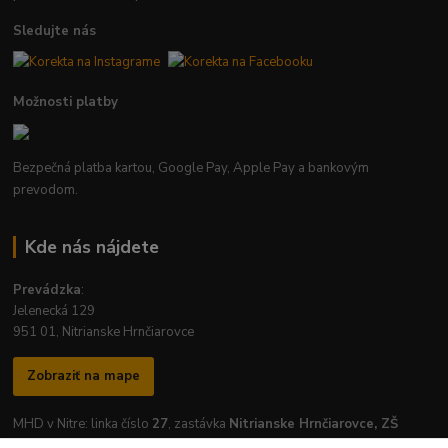
Sledujte nás
Možnosti platby
Bezpečná platba kartou, Google Pay, Apple Pay a bankovým
prevodom.
Kde nás nájdete
Prevádzka
:
Jelenecká 129
951 01, Nitrianske Hrnčiarovce
Zobraziť na mape
MHD v Nitre: linka číslo
27
, zastávka
Nitrianske Hrnčiarovce, ZŠ