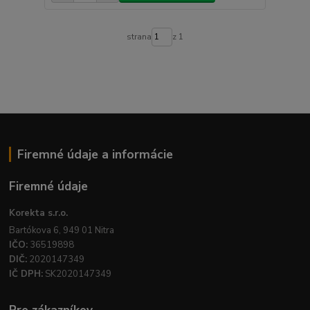
strana
z 1
Firemné údaje a informácie
Firemné údaje
Korekta s.r.o.
Bartókova 6, 949 01 Nitra
IČO:
36519898
DIČ:
2020147349
IČ DPH:
SK2020147349