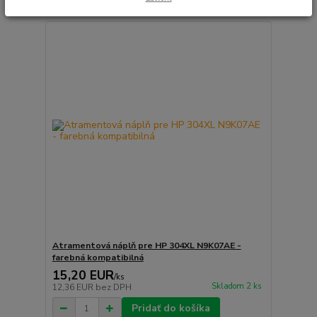
Atramentová náplň pre HP 304XL N9K07AE -
farebná kompatibilná
15,20 EUR
/
ks
Skladom 2 ks
12,36 EUR
bez DPH
Pridať do košíka