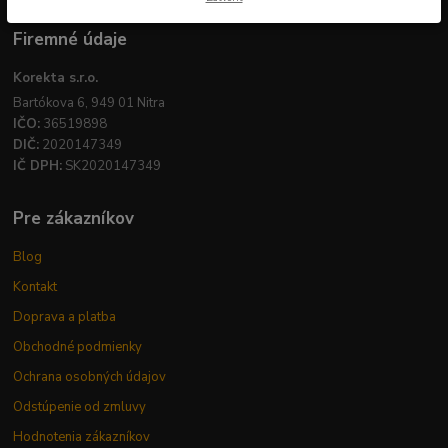
Firemné údaje
Korekta s.r.o.
Bartókova 6, 949 01 Nitra
IČO:
36519898
DIČ:
2020147349
IČ DPH:
SK2020147349
Pre zákazníkov
Blog
Kontakt
Doprava a platba
Obchodné podmienky
Ochrana osobných údajov
Odstúpenie od zmluvy
Hodnotenia zákazníkov