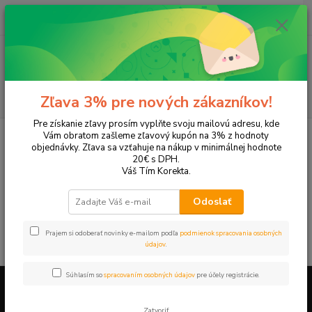
0
ks
+421 905 615 831
za
0,00 EUR
Menu
Hľadať
Zľava 3% pre nových zákazníkov!
Pre získanie zľavy prosím vyplňte svoju mailovú adresu, kde
Úvod
Tonery a náplne do tlačiarní
Hewlett Packard
HP DeskJet
Vám obratom zašleme zľavový kupón na 3% z hodnoty
DeskJet 990c
objednávky. Zľava sa vzťahuje na nákup v minimálnej hodnote
20€ s DPH.
DeskJet 990c
Váš Tím Korekta.
Odoslať
V tejto kategórii nebol nájdený žiadny tovar.
Prajem si odoberať novinky e-mailom podľa
podmienok spracovania osobných
údajov
.
Súhlasím so
spracovaním osobných údajov
pre účely registrácie.
Firemné údaje a informácie
Zatvoriť