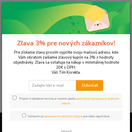
0
ks
+421 905 615 831
za
0,00 EUR
Menu
Hľadať
Zľava 3% pre nových zákazníkov!
Pre získanie zľavy prosím vyplňte svoju mailovú adresu, kde
Úvod
Tonery a náplne do tlačiarní
Hewlett Packard
HP DeskJet
Vám obratom zašleme zľavový kupón na 3% z hodnoty
DeskJet F4238
objednávky. Zľava sa vzťahuje na nákup v minimálnej hodnote
20€ s DPH.
DeskJet F4238
Váš Tím Korekta.
Odoslať
V tejto kategórii nebol nájdený žiadny tovar.
Prajem si odoberať novinky e-mailom podľa
podmienok spracovania osobných
údajov
.
Súhlasím so
spracovaním osobných údajov
pre účely registrácie.
Firemné údaje a informácie
Zatvoriť