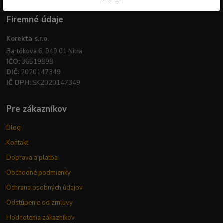
Firemné údaje
Korekta s.r.o.
Bartókova 6, 949 01 Nitra
IČO:
36519898
DIČ:
2020147349
IČ DPH:
SK2020147349
Pre zákazníkov
Blog
Kontakt
Doprava a platba
Obchodné podmienky
Ochrana osobných údajov
Odstúpenie od zmluvy
Hodnotenia zákazníkov