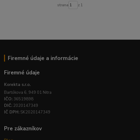
strana
z 1
Firemné údaje a informácie
Firemné údaje
Korekta s.r.o.
Bartókova 6, 949 01 Nitra
IČO:
36519898
DIČ:
2020147349
IČ DPH:
SK2020147349
Pre zákazníkov