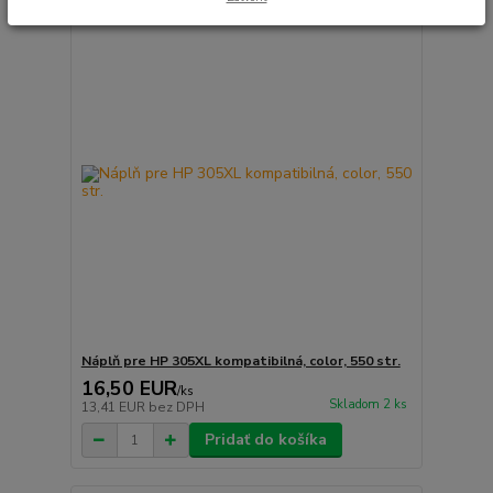
Náplň pre HP 305XL kompatibilná, color, 550 str.
16,50 EUR
/
ks
Skladom 2 ks
13,41 EUR
bez DPH
Pridať do košíka