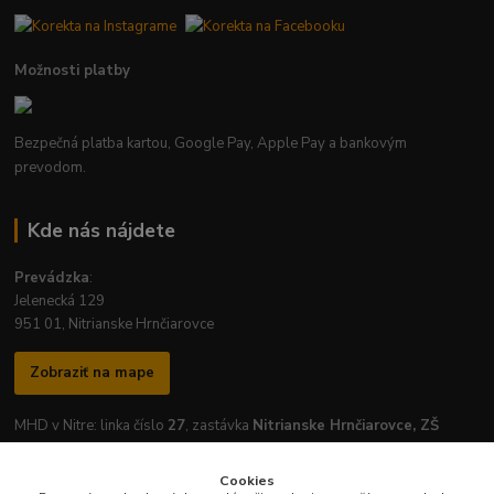
Možnosti platby
Bezpečná platba kartou, Google Pay, Apple Pay a bankovým
prevodom.
Kde nás nájdete
Prevádzka
:
Jelenecká 129
951 01, Nitrianske Hrnčiarovce
Zobraziť na mape
MHD v Nitre: linka číslo
27
, zastávka
Nitrianske Hrnčiarovce, ZŠ
Cookies