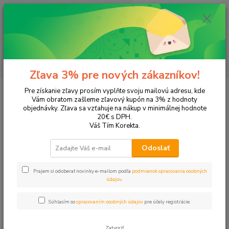
0
ks
EUR
+421 905 615 831
za
0,00 EUR
Menu
Hľadať
Zľava 3% pre nových zákazníkov!
Úvod
Tonery a náplne do tlačiarní
Hewlett Packard
HP DeskJet
Pre získanie zľavy prosím vyplňte svoju mailovú adresu, kde
DeskJet 2720
Vám obratom zašleme zľavový kupón na 3% z hodnoty
objednávky. Zľava sa vzťahuje na nákup v minimálnej hodnote
DeskJet 2720
20€ s DPH.
Váš Tím Korekta.
Upresniť parametre
Odoslať
Prajem si odoberať novinky e-mailom podľa
podmienok spracovania osobných
Najnovšie
Najlacnejšie
Najdrahšie
údajov
.
Zobrazujem 1-4 z 4
Súhlasím so
spracovaním osobných údajov
pre účely registrácie.
strana
z 1
Zatvoriť