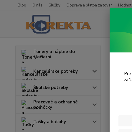
Blog
O nás
Služby
Doprava a platba za tovar
Hodnote
Úvod
T
Tonery a náplne do
tlačiarní
Desk
Kancelárske potreby
Pre
zaš
Cena:
Školské potreby
Pracovné a ochranné
pomôcky
Tašky a batohy