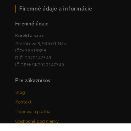
Firemné údaje a informácie
Firemné údaje
Korekta s.r.o.
Bartókova 6, 949 01 Nitra
IČO:
36519898
DIČ:
2020147349
IČ DPH:
SK2020147349
Pre zákazníkov
Blog
Kontakt
Doprava a platba
Obchodné podmienky