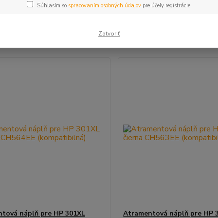
Súhlasím so
spracovaním osobných údajov
pre účely registrácie.
šie
Najlacnejšie
Najdrahšie
Zatvoriť
m 1-2 z 2
tová náplň pre HP 301XL
Atramentová náplň pre HP 