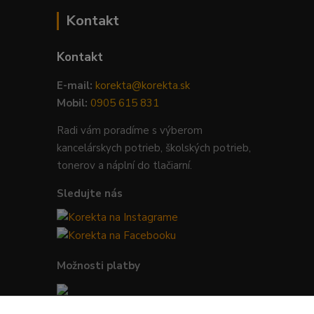
Kontakt
Kontakt
E-mail:
korekta@korekta.sk
Mobil:
0905 615 831
Radi vám poradíme s výberom
kancelárskych potrieb, školských potrieb,
tonerov a náplní do tlačiarní.
Sledujte nás
Možnosti platby