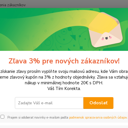
nia zákazníkov
Neviet
Hľadať
+421
onery a náplne do tlačiarní
Hewlett Packard
HP DeskJet
DeskJe
Jet 3511
Zľava 3% pre nových zákazníkov!
 získanie zľavy prosím vyplňte svoju mailovú adresu, kde Vám obr
leme zľavový kupón na 3% z hodnoty objednávky. Zľava sa vzťahuj
EUR
Od
nákup v minimálnej hodnote 20€ s DPH.
Váš Tím Korekta.
Odoslať
Upresniť parametr
Prajem si odoberať novinky e-mailom podľa
podmienok spracovania osobných údajov
.