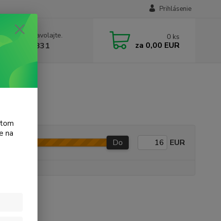
Prihlásenie
e si rady? Zavolajte.
0
ks
za
0,00 EUR
 905 615 831
t 3511
atom
e na
Do
EUR
e