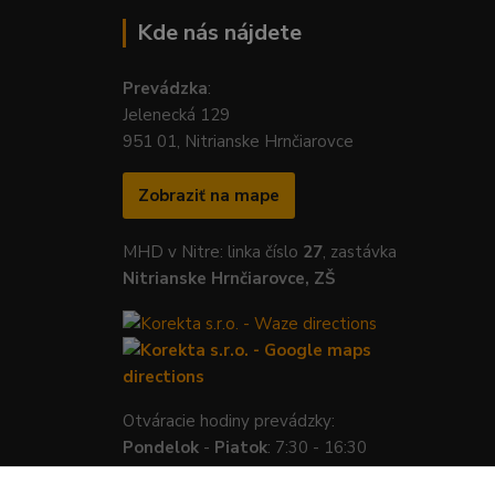
Kde nás nájdete
Prevádzka
:
Jelenecká 129
951 01, Nitrianske Hrnčiarovce
Zobraziť na mape
MHD v Nitre: linka číslo
27
, zastávka
Nitrianske Hrnčiarovce, ZŠ
Otváracie hodiny prevádzky:
Pondelok
-
Piatok
: 7:30 - 16:30