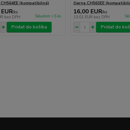
 CH564EE (kompatibilná)
čierna CH563EE (kompatibil
 EUR
16,00 EUR
/
ks
/
ks
Skladom > 5 ks
Sk
UR
bez DPH
13,01 EUR
bez DPH
Pridať do košíka
Pridať do koš