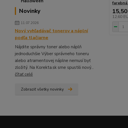
farebná
Novinky
15,50
12,60 E
11.07.2026
Nový vyhľadávač tonerov a náplní
podľa tlačiarne
Nájdite správny toner alebo náplň
jednoduchšie Výber správneho toneru
alebo atramentovej náplne nemusí byť
zložitý. Na Korekta.sk sme spustili nový...
čítať celé
Zobraziť všetky novinky