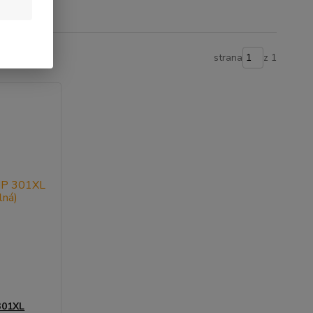
strana
z 1
301XL