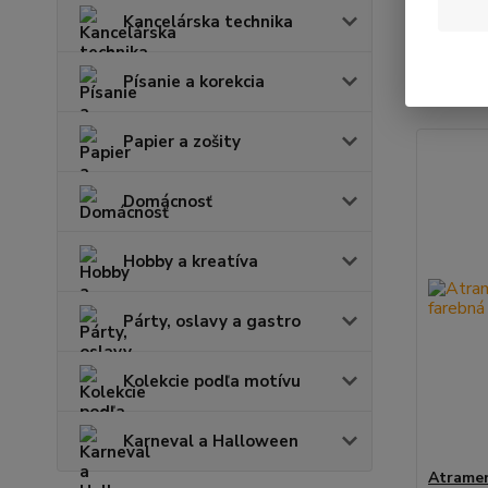
Kancelárska technika
Najnov
Písanie a korekcia
Zobrazuje
Papier a zošity
Domácnosť
Hobby a kreatíva
Párty, oslavy a gastro
Kolekcie podľa motívu
Karneval a Halloween
Atramen