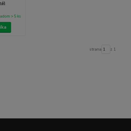
ná)
ladom > 5 ks
íka
strana
z 1