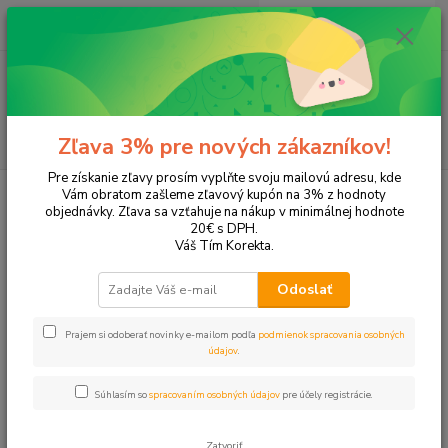
0
ks
+421 905 615 831
za
0,00 EUR
Menu
Hľadať
Zľava 3% pre nových zákazníkov!
Pre získanie zľavy prosím vyplňte svoju mailovú adresu, kde
Úvod
Tonery a náplne do tlačiarní
Hewlett Packard
HP DeskJet
Vám obratom zašleme zľavový kupón na 3% z hodnoty
DeskJet Ink Advantage 2135
objednávky. Zľava sa vzťahuje na nákup v minimálnej hodnote
20€ s DPH.
DeskJet Ink Advantage 2135
Váš Tím Korekta.
Odoslať
Upresniť parametre
Prajem si odoberať novinky e-mailom podľa
podmienok spracovania osobných
údajov
.
Najnovšie
Najlacnejšie
Najdrahšie
Súhlasím so
spracovaním osobných údajov
pre účely registrácie.
Zobrazujem 1-2 z 2
Zatvoriť
strana
z 1