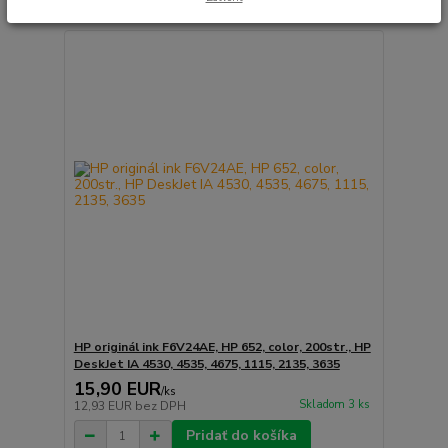
HP originál ink F6V24AE, HP 652, color, 200str., HP
DeskJet IA 4530, 4535, 4675, 1115, 2135, 3635
15,90 EUR
/
ks
Skladom 3 ks
12,93 EUR
bez DPH
Pridať do košíka