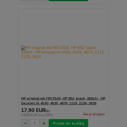
HP originál ink F6V25AE, HP 652, black, 360str., HP
DeskJet IA 4530, 4535, 4675, 1115, 2135, 3635
17,90 EUR
/
ks
Nie je skladom
14,55 EUR
bez DPH
Pridať do košíka