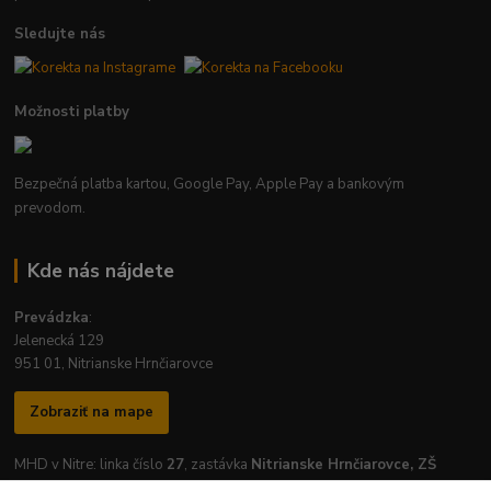
Sledujte nás
Možnosti platby
Bezpečná platba kartou, Google Pay, Apple Pay a bankovým
prevodom.
Kde nás nájdete
Prevádzka
:
Jelenecká 129
951 01, Nitrianske Hrnčiarovce
Zobraziť na mape
MHD v Nitre: linka číslo
27
, zastávka
Nitrianske Hrnčiarovce, ZŠ