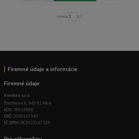
strana
z 1
Firemné údaje a informácie
Firemné údaje
Korekta s.r.o.
Bartókova 6, 949 01 Nitra
IČO:
36519898
DIČ:
2020147349
IČ DPH:
SK2020147349