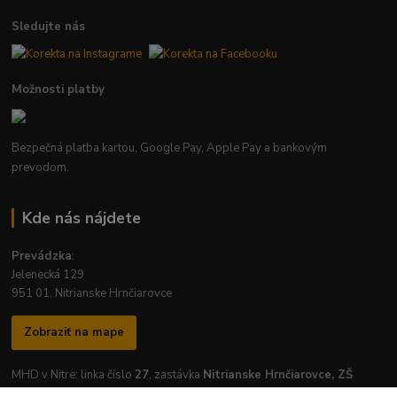
Sledujte nás
Možnosti platby
Bezpečná platba kartou, Google Pay, Apple Pay a bankovým
prevodom.
Kde nás nájdete
Prevádzka
:
Jelenecká 129
951 01, Nitrianske Hrnčiarovce
Zobraziť na mape
MHD v Nitre: linka číslo
27
, zastávka
Nitrianske Hrnčiarovce, ZŠ