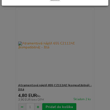
Atramentová náplň 655 CZ112AE (kompatibilná) -
žltá
4,80 EUR
/
ks
Skladom 2 ks
3,90 EUR
bez DPH
Pridať do košíka