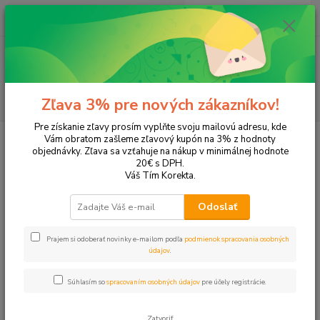
0
ks
EUR
+421 905 615 831
za
0,00 EUR
Menu
Hľadať
Zľava 3% pre nových zákazníkov!
Pre získanie zľavy prosím vyplňte svoju mailovú adresu, kde
Úvod
Tonery a náplne do tlačiarní
Hewlett Packard
HP DeskJet
Vám obratom zašleme zľavový kupón na 3% z hodnoty
DeskJet Ink Advantage 4625
objednávky. Zľava sa vzťahuje na nákup v minimálnej hodnote
20€ s DPH.
DeskJet Ink Advantage 4625
Váš Tím Korekta.
Odoslať
Upresniť parametre
Prajem si odoberať novinky e-mailom podľa
podmienok spracovania osobných
údajov
.
Najnovšie
Najlacnejšie
Najdrahšie
Súhlasím so
spracovaním osobných údajov
pre účely registrácie.
Zobrazujem 1-4 z 4
Zatvoriť
strana
z 1