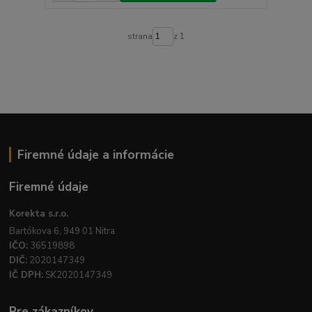
strana
z 1
Firemné údaje a informácie
Firemné údaje
Korekta s.r.o.
Bartókova 6, 949 01 Nitra
IČO:
36519898
DIČ:
2020147349
IČ DPH:
SK2020147349
Pre zákazníkov