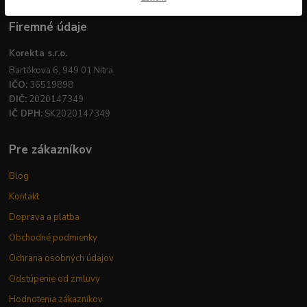
Firemné údaje
Korekta s.r.o.
Bartókova 6, 949 01 Nitra
IČO:
36519898
DIČ:
2020147349
IČ DPH:
SK2020147349
Pre zákazníkov
Blog
Kontakt
Doprava a platba
Obchodné podmienky
Ochrana osobných údajov
Odstúpenie od zmluvy
Hodnotenia zákazníkov