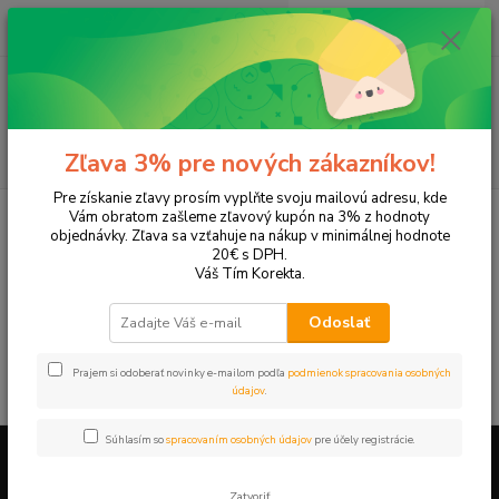
0
ks
+421 905 615 831
za
0,00 EUR
Menu
Hľadať
Zľava 3% pre nových zákazníkov!
Pre získanie zľavy prosím vyplňte svoju mailovú adresu, kde
Úvod
Tonery a náplne do tlačiarní
Hewlett Packard
HP DeskJet
Vám obratom zašleme zľavový kupón na 3% z hodnoty
DeskJet F325
objednávky. Zľava sa vzťahuje na nákup v minimálnej hodnote
20€ s DPH.
DeskJet F325
Váš Tím Korekta.
Odoslať
V tejto kategórii nebol nájdený žiadny tovar.
Prajem si odoberať novinky e-mailom podľa
podmienok spracovania osobných
údajov
.
Súhlasím so
spracovaním osobných údajov
pre účely registrácie.
Firemné údaje a informácie
Zatvoriť